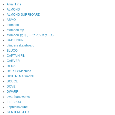
Alkali Fins
ALMOND
ALMOND SURFBOARD
ASMO
atomoon
atomoon trip
atomoon 秋田サーフィンスクール
BATSUGUN
blinders skateboard
BLUCO.
CAPTAIN FIN
CARVER
DEUS
Deus Ex Machina
DIGGIN’ MAGAZINE
DOUCE
DOVE
DWARF
dwarfhandworks
ELEBLOU
Espresso Aube
GENTEM STICK