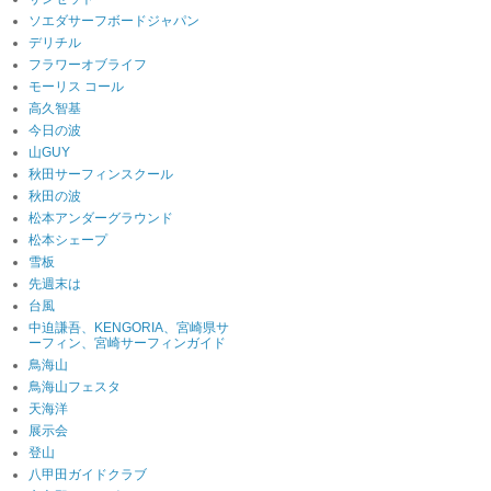
ソエダサーフボードジャパン
デリチル
フラワーオブライフ
モーリス コール
高久智基
今日の波
山GUY
秋田サーフィンスクール
秋田の波
松本アンダーグラウンド
松本シェープ
雪板
先週末は
台風
中迫謙吾、KENGORIA、宮崎県サ
ーフィン、宮崎サーフィンガイド
鳥海山
鳥海山フェスタ
天海洋
展示会
登山
八甲田ガイドクラブ