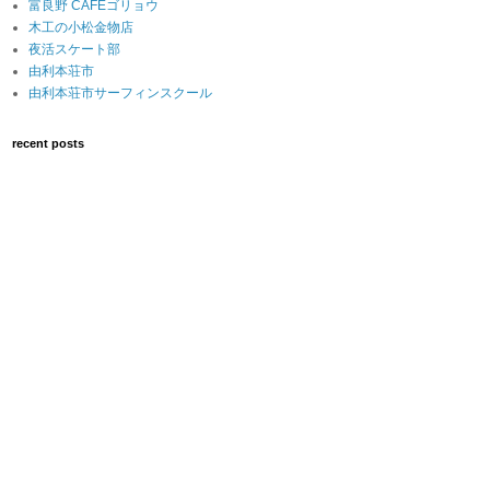
富良野 CAFEゴリョウ
木工の小松金物店
夜活スケート部
由利本荘市
由利本荘市サーフィンスクール
recent posts