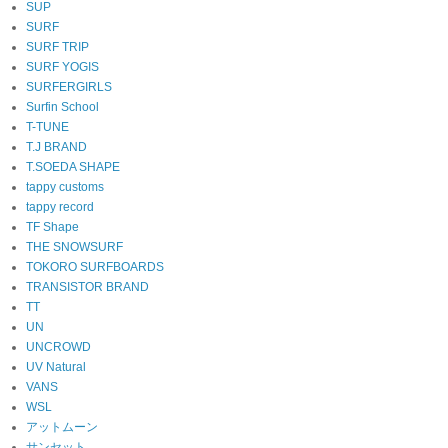
SUP
SURF
SURF TRIP
SURF YOGIS
SURFERGIRLS
Surfin School
T-TUNE
T.J BRAND
T.SOEDA SHAPE
tappy customs
tappy record
TF Shape
THE SNOWSURF
TOKORO SURFBOARDS
TRANSISTOR BRAND
TT
UN
UNCROWD
UV Natural
VANS
WSL
アットムーン
サンセット