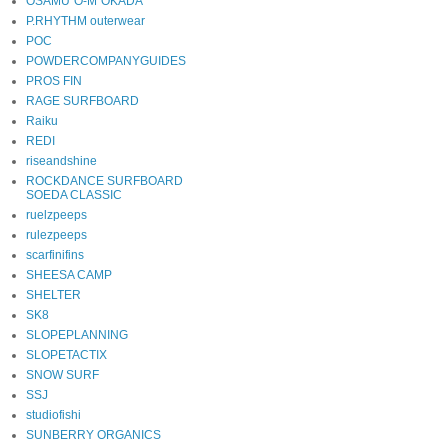
OSAMU"O-M"OKADA
P.RHYTHM outerwear
POC
POWDERCOMPANYGUIDES
PROS FIN
RAGE SURFBOARD
Raiku
REDI
riseandshine
ROCKDANCE SURFBOARD
SOEDA CLASSIC
ruelzpeeps
rulezpeeps
scarfinifins
SHEESA CAMP
SHELTER
SK8
SLOPEPLANNING
SLOPETACTIX
SNOW SURF
SSJ
studiofishi
SUNBERRY ORGANICS