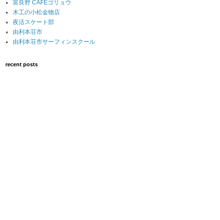
富良野 CAFEゴリョウ
木工の小松金物店
夜活スケート部
由利本荘市
由利本荘市サーフィンスクール
recent posts