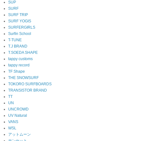
SUP
SURF
SURF TRIP
SURF YOGIS
SURFERGIRLS
Surfin School
T-TUNE
T.J BRAND
T.SOEDA SHAPE
tappy customs
tappy record
TF Shape
THE SNOWSURF
TOKORO SURFBOARDS
TRANSISTOR BRAND
TT
UN
UNCROWD
UV Natural
VANS
WSL
アットムーン
サンセット