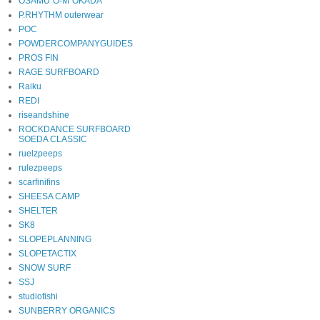
OSAMU"O-M"OKADA
P.RHYTHM outerwear
POC
POWDERCOMPANYGUIDES
PROS FIN
RAGE SURFBOARD
Raiku
REDI
riseandshine
ROCKDANCE SURFBOARD
SOEDA CLASSIC
ruelzpeeps
rulezpeeps
scarfinifins
SHEESA CAMP
SHELTER
SK8
SLOPEPLANNING
SLOPETACTIX
SNOW SURF
SSJ
studiofishi
SUNBERRY ORGANICS