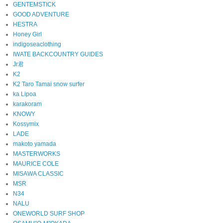
GENTEMSTICK
GOOD ADVENTURE
HESTRA
Honey Girl
indigoseaclothing
IWATE BACKCOUNTRY GUIDES
Jr君
K2
K2 Taro Tamai snow surfer
ka Lipoa
karakoram
KNOWY
Kossymix
LADE
makoto yamada
MASTERWORKS
MAURICE COLE
MISAWA CLASSIC
MSR
N34
NALU
ONEWORLD SURF SHOP