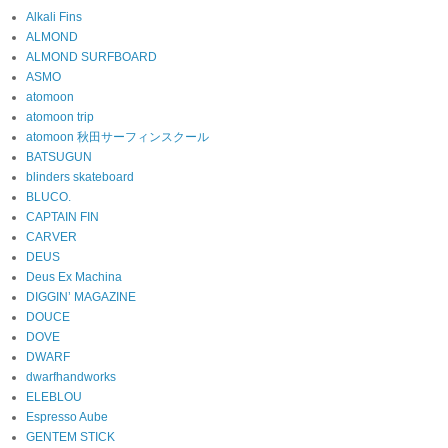
Alkali Fins
ALMOND
ALMOND SURFBOARD
ASMO
atomoon
atomoon trip
atomoon 秋田サーフィンスクール
BATSUGUN
blinders skateboard
BLUCO.
CAPTAIN FIN
CARVER
DEUS
Deus Ex Machina
DIGGIN’ MAGAZINE
DOUCE
DOVE
DWARF
dwarfhandworks
ELEBLOU
Espresso Aube
GENTEM STICK