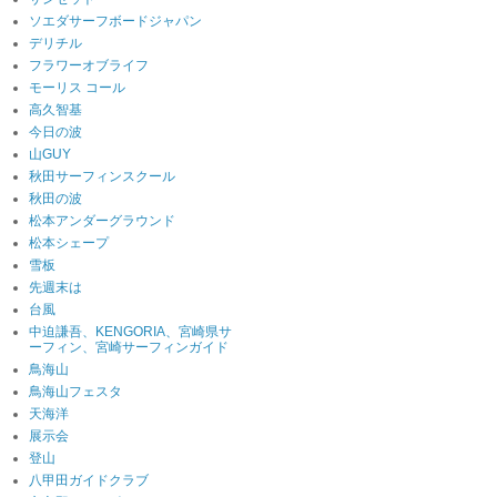
ソエダサーフボードジャパン
デリチル
フラワーオブライフ
モーリス コール
高久智基
今日の波
山GUY
秋田サーフィンスクール
秋田の波
松本アンダーグラウンド
松本シェープ
雪板
先週末は
台風
中迫謙吾、KENGORIA、宮崎県サ
ーフィン、宮崎サーフィンガイド
鳥海山
鳥海山フェスタ
天海洋
展示会
登山
八甲田ガイドクラブ