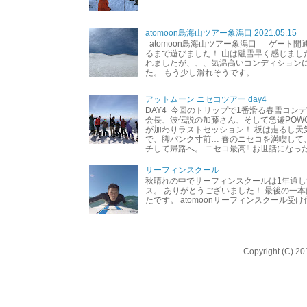
atomoon鳥海山ツアー象潟口 2021.05.15
atomoon鳥海山ツアー象潟口 ゲート開
るまで遊びました！ 山は融雪早く感じまし
れましたが、、、気温高いコンディション
た。 もう少し滑れそうです。
アットムーン ニセコツアー day4
DAY4 今回のトリップで1番滑る春雪コン
会長、波伝説の加藤さん、そして急遽POW
が加わりラストセッション！ 板は走るし天
で、脚パンク寸前… 春のニセコを満喫して
チして帰路へ。 ニセコ最高‼︎ お世話になった
サーフィンスクール
秋晴れの中でサーフィンスクールは1年通し
ス。 ありがとうございました！ 最後の一
たです。 atomoonサーフィンスクール受
Copyright (C) 20