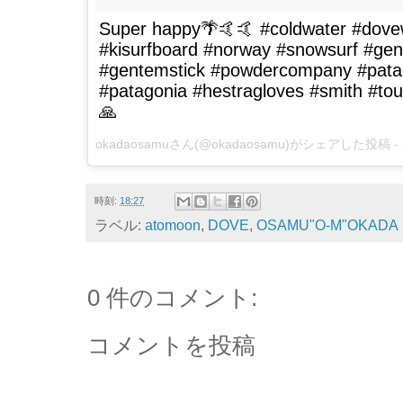
Super happy🌴🤙🤙 #coldwater #dove
#kisurfboard #norway #snowsurf #gen
#gentemstick #powdercompany #patag
#patagonia #hestragloves #smith #tou
🙏
okadaosamu
さん(@okadaosamu)がシェアした投稿 -
時刻:
18:27
ラベル:
atomoon
,
DOVE
,
OSAMU"O-M"OKADA
0 件のコメント:
コメントを投稿