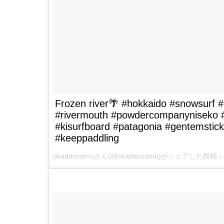
Frozen river🌴 #hokkaido #snowsurf #
#rivermouth #powdercompanyniseko 
#kisurfboard #patagonia #gentemstic
#keeppaddling
okadaosamu
さん(@okadaosamu)がシェアした投稿 -