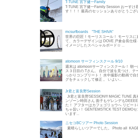
T-TUNE 宮下健一Family
T-TUNE 宮下健一Family Session おー
す！！！ 最高のセッションありがとうご
mcsurfboards ”THE SHIVA”
世界の巨匠！モーリスコール！ モーリスに
て、カラーデザインは DOVE 戸倉会長仕様
イメージしたスペシャルボード☆ ...
atomoon サーフィンスクール 9/10
週末は atomoonサーフィンスクール！ 朝
ス３日目の Tさん。 自分で波を見つけ、テ
っかりコンプリート！ 水中撮影の動画で自
グをチェックして修正 。 いよい...
Jr君と富良野Session
Jr君と富良野SESSION!!! MAGIC TUNE
ンゾーン時田さん 面子もゲレンデもDEEEEEEE
た！ アフターはカフェゴリョウへ リピート
ちゃ旨い！ GENTEMSTICK TEST DEM
います...
ニセコBCツアー Photo Session
素晴らしいツアーでした。 Photo all KAG