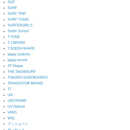
SUP
SURF
SURF TRIP
SURF YOGIS
SURFERGIRLS
Surfin School
T-TUNE
T.J BRAND
T.SOEDA SHAPE
tappy customs
tappy record
TF Shape
THE SNOWSURF
TOKORO SURFBOARDS
TRANSISTOR BRAND
TT
UN
UNCROWD
UV Natural
VANS
WSL
アットムーン
サンセット