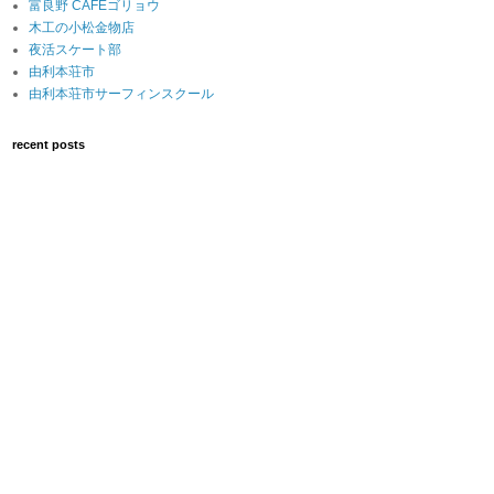
富良野 CAFEゴリョウ
木工の小松金物店
夜活スケート部
由利本荘市
由利本荘市サーフィンスクール
recent posts