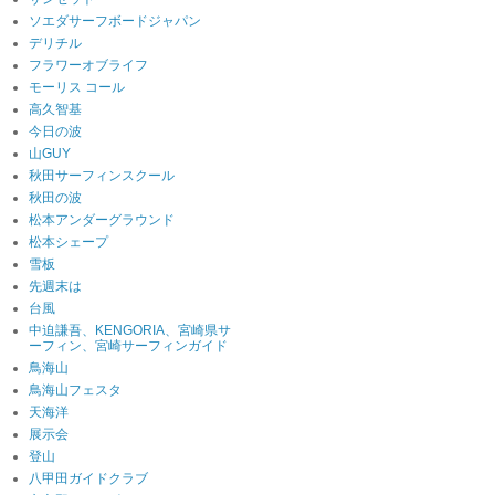
ソエダサーフボードジャパン
デリチル
フラワーオブライフ
モーリス コール
高久智基
今日の波
山GUY
秋田サーフィンスクール
秋田の波
松本アンダーグラウンド
松本シェープ
雪板
先週末は
台風
中迫謙吾、KENGORIA、宮崎県サ
ーフィン、宮崎サーフィンガイド
鳥海山
鳥海山フェスタ
天海洋
展示会
登山
八甲田ガイドクラブ