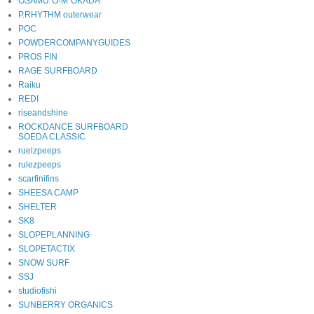
OSAMU"O-M"OKADA
P.RHYTHM outerwear
POC
POWDERCOMPANYGUIDES
PROS FIN
RAGE SURFBOARD
Raiku
REDI
riseandshine
ROCKDANCE SURFBOARD
SOEDA CLASSIC
ruelzpeeps
rulezpeeps
scarfinifins
SHEESA CAMP
SHELTER
SK8
SLOPEPLANNING
SLOPETACTIX
SNOW SURF
SSJ
studiofishi
SUNBERRY ORGANICS