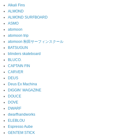
Alkali Fins
ALMOND
ALMOND SURFBOARD
ASMO
atomoon
atomoon trip
atomoon 秋田サーフィンスクール
BATSUGUN
blinders skateboard
BLUCO.
CAPTAIN FIN
CARVER
DEUS
Deus Ex Machina
DIGGIN’ MAGAZINE
DOUCE
DOVE
DWARF
dwarfhandworks
ELEBLOU
Espresso Aube
GENTEM STICK