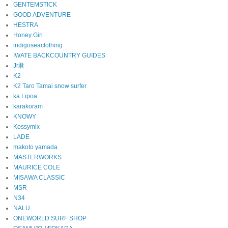
GENTEMSTICK
GOOD ADVENTURE
HESTRA
Honey Girl
indigoseaclothing
IWATE BACKCOUNTRY GUIDES
Jr君
K2
K2 Taro Tamai snow surfer
ka Lipoa
karakoram
KNOWY
Kossymix
LADE
makoto yamada
MASTERWORKS
MAURICE COLE
MISAWA CLASSIC
MSR
N34
NALU
ONEWORLD SURF SHOP