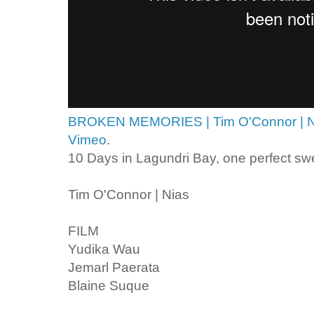
BROKEN MEMORIES | Tim O'Connor | N
Vimeo
.
10 Days in Lagundri Bay, one perfect swe
Tim O'Connor | Nias
FILM
Yudika Wau
Jemarl Paerata
Blaine Suque