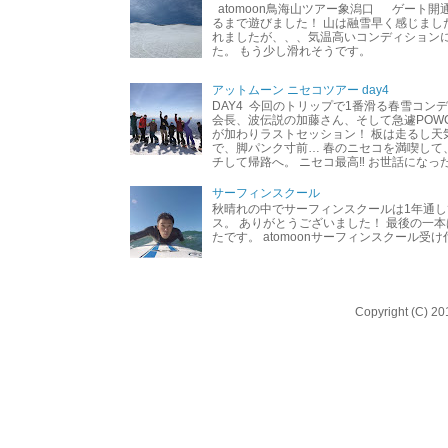
atomoon鳥海山ツアー象潟口 ゲート開
るまで遊びました！ 山は融雪早く感じまし
れましたが、、、気温高いコンディション
た。 もう少し滑れそうです。
アットムーン ニセコツアー day4
DAY4 今回のトリップで1番滑る春雪コン
会長、波伝説の加藤さん、そして急遽POW
が加わりラストセッション！ 板は走るし天
で、脚パンク寸前… 春のニセコを満喫して
チして帰路へ。 ニセコ最高‼︎ お世話になった
サーフィンスクール
秋晴れの中でサーフィンスクールは1年通し
ス。 ありがとうございました！ 最後の一
たです。 atomoonサーフィンスクール受
Copyright (C) 20