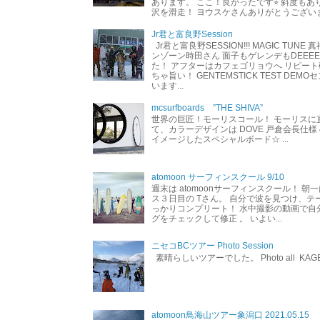
あります。 ここ！良かったです⭐︎ 斜度も
沢を滑走！ ヨウスケさんありがとうござい
Jr君と富良野Session
Jr君と富良野SESSION!!! MAGIC TUNE
ンゾーン時田さん 面子もゲレンデもDEEEEEEE
た！ アフターはカフェゴリョウへ リピート
ちゃ旨い！ GENTEMSTICK TEST DEM
います...
mcsurfboards ”THE SHIVA”
世界の巨匠！モーリスコール！ モーリスに
て、カラーデザインは DOVE 戸倉会長仕様
イメージしたスペシャルボード☆ ...
atomoon サーフィンスクール 9/10
週末は atomoonサーフィンスクール！ 朝
ス３日目の Tさん。 自分で波を見つけ、テ
っかりコンプリート！ 水中撮影の動画で自
グをチェックして修正 。 いよい...
ニセコBCツアー Photo Session
素晴らしいツアーでした。 Photo all KAG
atomoon鳥海山ツアー象潟口 2021.05.15