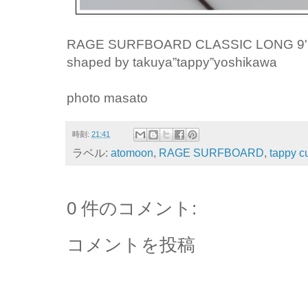
RAGE SURFBOARD CLASSIC LONG 9'
shaped by takuya”tappy”yoshikawa
photo masato
時刻:
21:41
ラベル:
atomoon
,
RAGE SURFBOARD
,
tappy c
0 件のコメント:
コメントを投稿