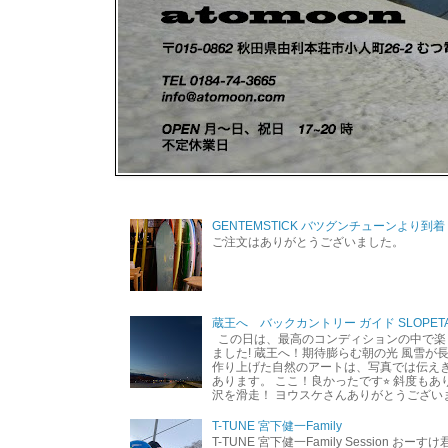
GENTEMSTICK バツグンチューンより到着
ご注文はありがとうございました。
蔵王へ バックカントリー ガイド SLOPETA
この日は、最高のコンディションの中で楽
ました! 蔵王へ！期待膨らむ朝の光 風雪が
作り上げた自然のアートは、写真では伝え
あります。 ここ！良かったです⭐︎ 斜度も
沢を滑走！ ヨウスケさんありがとうござい
T-TUNE 宮下健一Family
T-TUNE 宮下健一Family Session おー