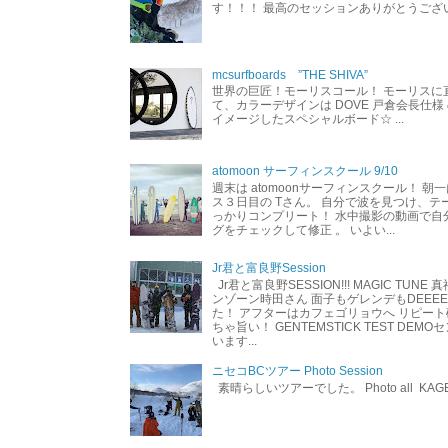
す！！！ 最高のセッションありがとうご
mcsurfboards ”THE SHIVA”
世界の巨匠！モーリスコール！ モーリスに
て、カラーデザインは DOVE 戸倉会長仕様
イメージしたスペシャルボード☆ ...
atomoon サーフィンスクール 9/10
週末は atomoonサーフィンスクール！ 朝
ス３日目の Tさん。 自分で波を見つけ、テ
っかりコンプリート！ 水中撮影の動画で自
グをチェックして修正 。 いよい...
Jr君と富良野Session
Jr君と富良野SESSION!!! MAGIC TUNE
ンゾーン時田さん 面子もゲレンデもDEEEEEEE
た！ アフターはカフェゴリョウへ リピート
ちゃ旨い！ GENTEMSTICK TEST DEM
います...
ニセコBCツアー Photo Session
素晴らしいツアーでした。 Photo all KAG