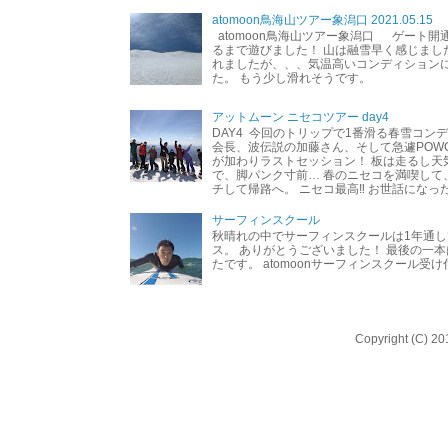
atomoon鳥海山ツアー象潟口 2021.05.15
atomoon鳥海山ツアー象潟口 ゲート開
るまで遊びました！ 山は融雪早く感じまし
れましたが、、、気温高いコンディション
た。 もう少し滑れそうです。
アットムーン ニセコツアー day4
DAY4 今回のトリップで1番滑る春雪コン
会長、波伝説の加藤さん、そして急遽POW
が加わりラストセッション！ 板は走るし天
で、脚パンク寸前… 春のニセコを満喫して
チして帰路へ。 ニセコ最高‼︎ お世話になった
サーフィンスクール
秋晴れの中でサーフィンスクールは1年通し
ス。 ありがとうございました！ 最後の一
たです。 atomoonサーフィンスクール受
Copyright (C) 20