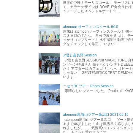
世界の巨匠！モーリスコール！ モーリスに
て、カラーデザインは DOVE 戸倉会長仕様
イメージしたスペシャルボード☆ ...
atomoon サーフィンスクール 9/10
週末は atomoonサーフィンスクール！ 朝
ス３日目の Tさん。 自分で波を見つけ、テ
っかりコンプリート！ 水中撮影の動画で自
グをチェックして修正 。 いよい...
Jr君と富良野Session
Jr君と富良野SESSION!!! MAGIC TUNE
ンゾーン時田さん 面子もゲレンデもDEEEEEEE
た！ アフターはカフェゴリョウへ リピート
ちゃ旨い！ GENTEMSTICK TEST DEM
います...
ニセコBCツアー Photo Session
素晴らしいツアーでした。 Photo all KAG
atomoon鳥海山ツアー象潟口 2021.05.15
atomoon鳥海山ツアー象潟口 ゲート開
るまで遊びました！ 山は融雪早く感じまし
れましたが、、、気温高いコンディション
た。 もう少し滑れそうです。