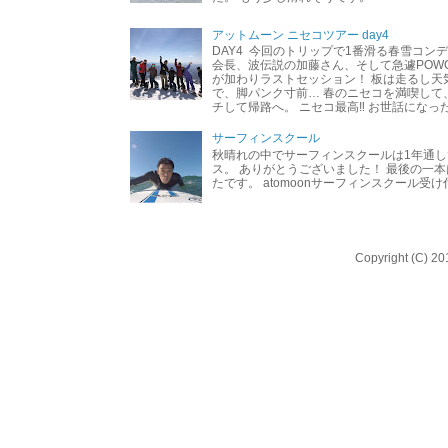
アットムーン ニセコツアー day4
DAY4 今回のトリップで1番滑る春雪コン
会長、波伝説の加藤さん、そして急遽POW
が加わりラストセッション！ 板は走るし天
で、脚パンク寸前… 春のニセコを満喫して
チして帰路へ。 ニセコ最高‼︎ お世話になった
サーフィンスクール
秋晴れの中でサーフィンスクールは1年通し
ス。 ありがとうございました！ 最後の一
たです。 atomoonサーフィンスクール受
Copyright (C) 20