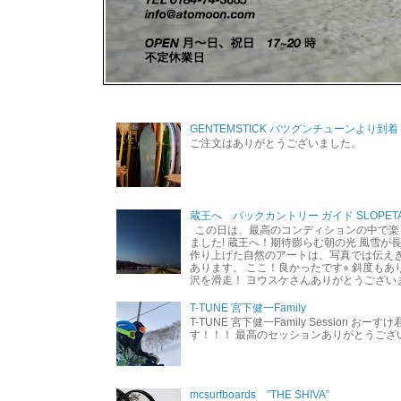
GENTEMSTICK バツグンチューンより到着
ご注文はありがとうございました。
蔵王へ バックカントリー ガイド SLOPETA
この日は、最高のコンディションの中で楽
ました! 蔵王へ！期待膨らむ朝の光 風雪が
作り上げた自然のアートは、写真では伝え
あります。 ここ！良かったです⭐︎ 斜度も
沢を滑走！ ヨウスケさんありがとうござい
T-TUNE 宮下健一Family
T-TUNE 宮下健一Family Session おー
す！！！ 最高のセッションありがとうご
mcsurfboards ”THE SHIVA”