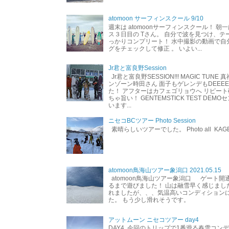
atomoon サーフィンスクール 9/10
週末は atomoonサーフィンスクール！ 朝
ス３日目の Tさん。 自分で波を見つけ、テ
っかりコンプリート！ 水中撮影の動画で自
グをチェックして修正 。 いよい...
Jr君と富良野Session
Jr君と富良野SESSION!!! MAGIC TUNE
ンゾーン時田さん 面子もゲレンデもDEEEEEEE
た！ アフターはカフェゴリョウへ リピート
ちゃ旨い！ GENTEMSTICK TEST DEM
います...
ニセコBCツアー Photo Session
素晴らしいツアーでした。 Photo all KAG
atomoon鳥海山ツアー象潟口 2021.05.15
atomoon鳥海山ツアー象潟口 ゲート開
るまで遊びました！ 山は融雪早く感じまし
れましたが、、、気温高いコンディション
た。 もう少し滑れそうです。
アットムーン ニセコツアー day4
DAY4 今回のトリップで1番滑る春雪コン