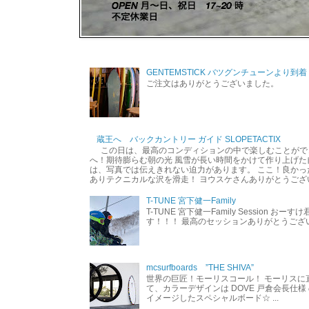
GENTEMSTICK バツグンチューンより到着
ご注文はありがとうございました。
蔵王へ バックカントリー ガイド SLOPETACTIX
この日は、最高のコンディションの中で楽しむことができ
へ！期待膨らむ朝の光 風雪が長い時間をかけて作り上げた
は、写真では伝えきれない迫力があります。 ここ！良かった
ありテクニカルな沢を滑走！ ヨウスケさんありがとうござ
T-TUNE 宮下健一Family
T-TUNE 宮下健一Family Session おー
す！！！ 最高のセッションありがとうご
mcsurfboards ”THE SHIVA”
世界の巨匠！モーリスコール！ モーリスに
て、カラーデザインは DOVE 戸倉会長仕様
イメージしたスペシャルボード☆ ...