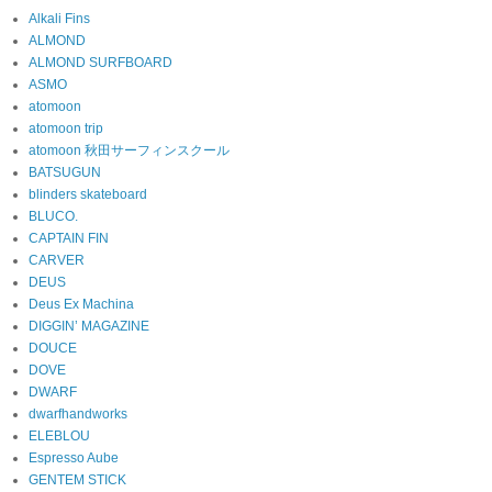
Alkali Fins
ALMOND
ALMOND SURFBOARD
ASMO
atomoon
atomoon trip
atomoon 秋田サーフィンスクール
BATSUGUN
blinders skateboard
BLUCO.
CAPTAIN FIN
CARVER
DEUS
Deus Ex Machina
DIGGIN’ MAGAZINE
DOUCE
DOVE
DWARF
dwarfhandworks
ELEBLOU
Espresso Aube
GENTEM STICK