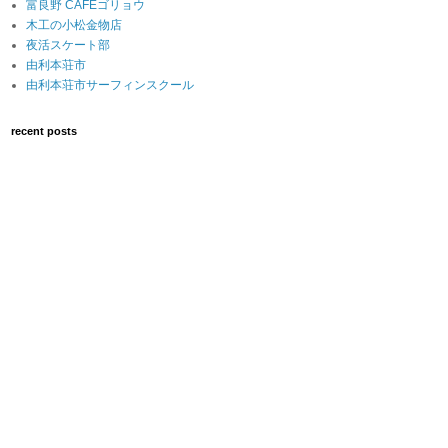
富良野 CAFEゴリョウ
木工の小松金物店
夜活スケート部
由利本荘市
由利本荘市サーフィンスクール
recent posts