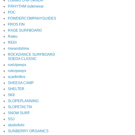
OSAMU"O-M"OKADA
P.RHYTHM outerwear
POC
POWDERCOMPANYGUIDES
PROS FIN
RAGE SURFBOARD
Raiku
REDI
riseandshine
ROCKDANCE SURFBOARD
SOEDA CLASSIC
ruelzpeeps
rulezpeeps
scarfinifins
SHEESA CAMP
SHELTER
SK8
SLOPEPLANNING
SLOPETACTIX
SNOW SURF
SSJ
studiofishi
SUNBERRY ORGANICS