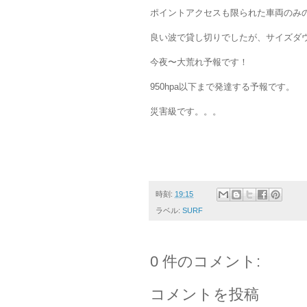
ポイントアクセスも限られた車両のみ
良い波で貸し切りでしたが、サイズダ
今夜〜大荒れ予報です！
950hpa以下まで発達する予報です。
災害級です。。。
時刻:
19:15
ラベル:
SURF
0 件のコメント:
コメントを投稿