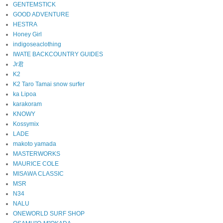
GENTEMSTICK
GOOD ADVENTURE
HESTRA
Honey Girl
indigoseaclothing
IWATE BACKCOUNTRY GUIDES
Jr君
K2
K2 Taro Tamai snow surfer
ka Lipoa
karakoram
KNOWY
Kossymix
LADE
makoto yamada
MASTERWORKS
MAURICE COLE
MISAWA CLASSIC
MSR
N34
NALU
ONEWORLD SURF SHOP