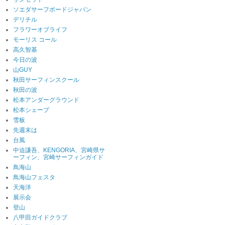
ソエダサーフボードジャパン
デリチル
フラワーオブライフ
モーリス コール
高久智基
今日の波
山GUY
秋田サーフィンスクール
秋田の波
松本アンダーグラウンド
松本シェープ
雪板
先週末は
台風
中迫謙吾、KENGORIA、宮崎県サ
ーフィン、宮崎サーフィンガイド
鳥海山
鳥海山フェスタ
天海洋
展示会
登山
八甲田ガイドクラブ