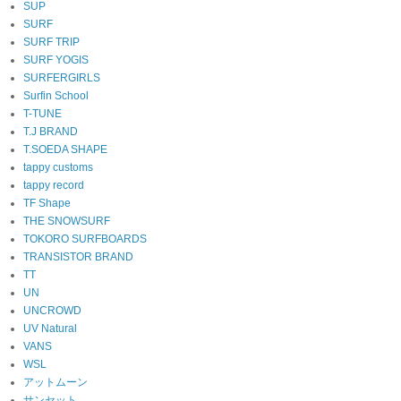
SUP
SURF
SURF TRIP
SURF YOGIS
SURFERGIRLS
Surfin School
T-TUNE
T.J BRAND
T.SOEDA SHAPE
tappy customs
tappy record
TF Shape
THE SNOWSURF
TOKORO SURFBOARDS
TRANSISTOR BRAND
TT
UN
UNCROWD
UV Natural
VANS
WSL
アットムーン
サンセット