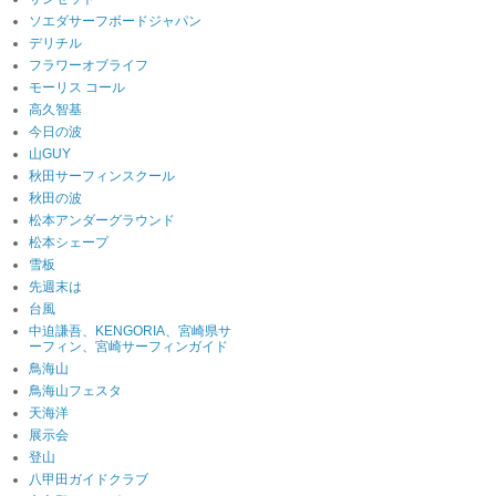
ソエダサーフボードジャパン
デリチル
フラワーオブライフ
モーリス コール
高久智基
今日の波
山GUY
秋田サーフィンスクール
秋田の波
松本アンダーグラウンド
松本シェープ
雪板
先週末は
台風
中迫謙吾、KENGORIA、宮崎県サ
ーフィン、宮崎サーフィンガイド
鳥海山
鳥海山フェスタ
天海洋
展示会
登山
八甲田ガイドクラブ