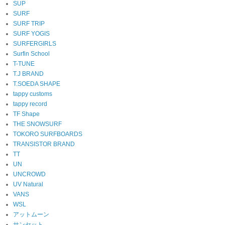
SUP
SURF
SURF TRIP
SURF YOGIS
SURFERGIRLS
Surfin School
T-TUNE
T.J BRAND
T.SOEDA SHAPE
tappy customs
tappy record
TF Shape
THE SNOWSURF
TOKORO SURFBOARDS
TRANSISTOR BRAND
TT
UN
UNCROWD
UV Natural
VANS
WSL
アットムーン
サンセット