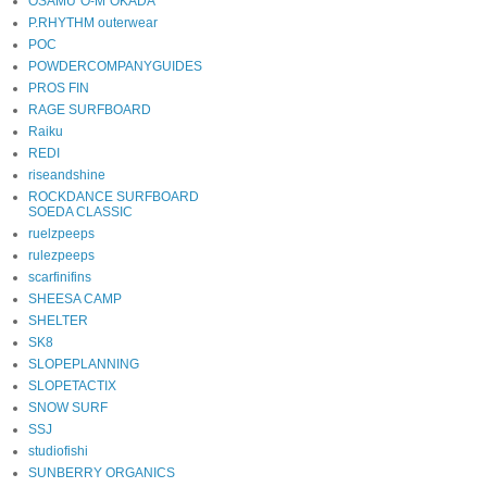
OSAMU"O-M"OKADA
P.RHYTHM outerwear
POC
POWDERCOMPANYGUIDES
PROS FIN
RAGE SURFBOARD
Raiku
REDI
riseandshine
ROCKDANCE SURFBOARD
SOEDA CLASSIC
ruelzpeeps
rulezpeeps
scarfinifins
SHEESA CAMP
SHELTER
SK8
SLOPEPLANNING
SLOPETACTIX
SNOW SURF
SSJ
studiofishi
SUNBERRY ORGANICS