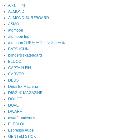
Alkali Fins
ALMOND
ALMOND SURFBOARD
ASMO
atomoon
atomoon trip
atomoon 秋田サーフィンスクール
BATSUGUN
blinders skateboard
BLUCO.
CAPTAIN FIN
CARVER
DEUS
Deus Ex Machina
DIGGIN’ MAGAZINE
DOUCE
DOVE
DWARF
dwarfhandworks
ELEBLOU
Espresso Aube
GENTEM STICK