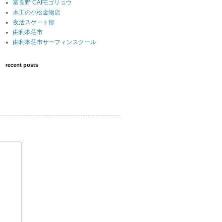
富良野 CAFEゴリョウ
木工の小松金物店
夜活スケート部
由利本荘市
由利本荘市サーフィンスクール
recent posts