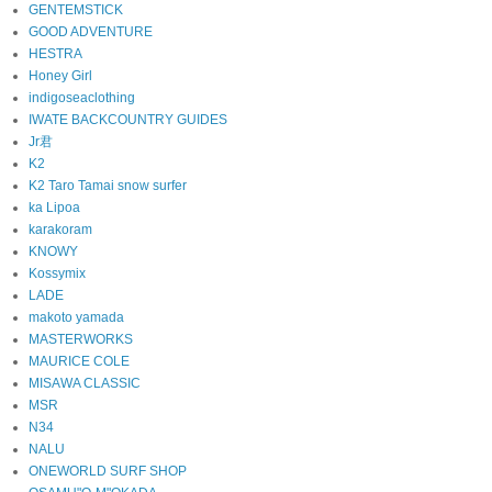
GENTEMSTICK
GOOD ADVENTURE
HESTRA
Honey Girl
indigoseaclothing
IWATE BACKCOUNTRY GUIDES
Jr君
K2
K2 Taro Tamai snow surfer
ka Lipoa
karakoram
KNOWY
Kossymix
LADE
makoto yamada
MASTERWORKS
MAURICE COLE
MISAWA CLASSIC
MSR
N34
NALU
ONEWORLD SURF SHOP