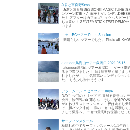
Jr君と富良野Session
Jr君と富良野SESSION!!! MAGIC TUNE
ンゾーン時田さん 面子もゲレンデもDEEEEEEE
た！ アフターはカフェゴリョウへ リピート
ちゃ旨い！ GENTEMSTICK TEST DEM
います...
ニセコBCツアー Photo Session
素晴らしいツアーでした。 Photo all KAG
atomoon鳥海山ツアー象潟口 2021.05.15
atomoon鳥海山ツアー象潟口 ゲート開
るまで遊びました！ 山は融雪早く感じまし
れましたが、、、気温高いコンディション
た。 もう少し滑れそうです。
アットムーン ニセコツアー day4
DAY4 今回のトリップで1番滑る春雪コン
会長、波伝説の加藤さん、そして急遽POW
が加わりラストセッション！ 板は走るし天
で、脚パンク寸前… 春のニセコを満喫して
チして帰路へ。 ニセコ最高‼︎ お世話になった
サーフィンスクール
秋晴れの中でサーフィンスクールは1年通し
ス。 ありがとうございました！ 最後の一