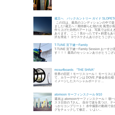
蔵王へ バックカントリー ガイド SLOPETA
この日は、最高のコンディションの中で楽
ました! 蔵王へ！期待膨らむ朝の光 風雪が
作り上げた自然のアートは、写真では伝え
あります。 ここ！良かったです⭐︎ 斜度も
沢を滑走！ ヨウスケさんありがとうござい
T-TUNE 宮下健一Family
T-TUNE 宮下健一Family Session おー
す！！！ 最高のセッションありがとうご
mcsurfboards ”THE SHIVA”
世界の巨匠！モーリスコール！ モーリスに
て、カラーデザインは DOVE 戸倉会長仕様
イメージしたスペシャルボード☆ ...
atomoon サーフィンスクール 9/10
週末は atomoonサーフィンスクール！ 朝
ス３日目の Tさん。 自分で波を見つけ、テ
っかりコンプリート！ 水中撮影の動画で自
グをチェックして修正 。 いよい...