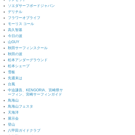
ソエダサーフボードジャパン
デリチル
フラワーオブライフ
モーリス コール
高久智基
今日の波
山GUY
秋田サーフィンスクール
秋田の波
松本アンダーグラウンド
松本シェープ
雪板
先週末は
台風
中迫謙吾、KENGORIA、宮崎県サ
ーフィン、宮崎サーフィンガイド
鳥海山
鳥海山フェスタ
天海洋
展示会
登山
八甲田ガイドクラブ