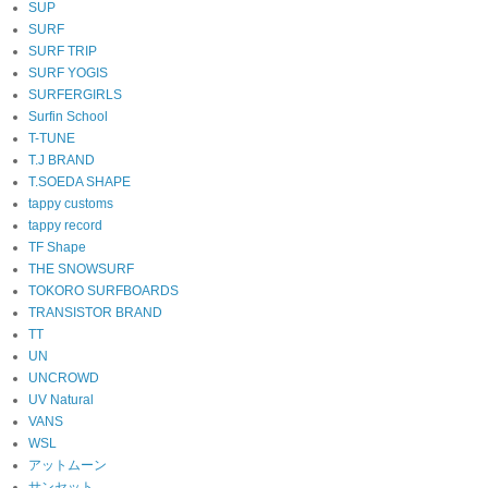
SUP
SURF
SURF TRIP
SURF YOGIS
SURFERGIRLS
Surfin School
T-TUNE
T.J BRAND
T.SOEDA SHAPE
tappy customs
tappy record
TF Shape
THE SNOWSURF
TOKORO SURFBOARDS
TRANSISTOR BRAND
TT
UN
UNCROWD
UV Natural
VANS
WSL
アットムーン
サンセット