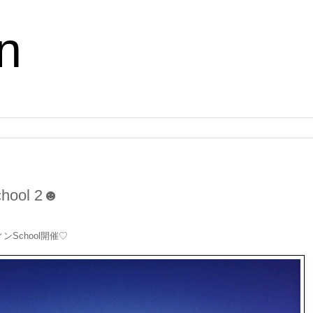
n
ol 2☻
School開催♡