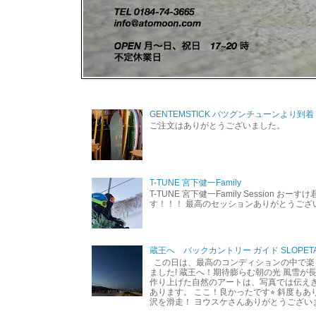
GENTEMSTICK バツグンチューンより到着
ご注文はありがとうございました。
T-TUNE 宮下健一Family
T-TUNE 宮下健一Family Session おー
す！！！ 最高のセッションありがとうご
蔵王へ バックカントリー ガイド SLOPETA
この日は、最高のコンディションの中で楽
ました! 蔵王へ！期待膨らむ朝の光 風雪が
作り上げた自然のアートは、写真では伝え
あります。 ここ！良かったです⭐︎ 斜度も
沢を滑走！ ヨウスケさんありがとうござい