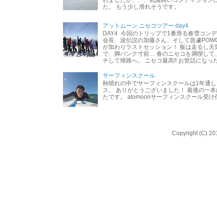
れましたが、、、気温高いコンディション
た。 もう少し滑れそうです。
アットムーン ニセコツアー day4
DAY4 今回のトリップで1番滑る春雪コン
会長、波伝説の加藤さん、そして急遽POW
が加わりラストセッション！ 板は走るし天
で、脚パンク寸前… 春のニセコを満喫して
チして帰路へ。 ニセコ最高‼︎ お世話になった
サーフィンスクール
秋晴れの中でサーフィンスクールは1年通し
ス。 ありがとうございました！ 最後の一
たです。 atomoonサーフィンスクール受
Copyright (C) 20