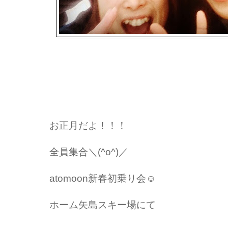
お正月だよ！！！
全員集合＼(^o^)／
atomoon新春初乗り会☺︎
ホーム矢島スキー場にて