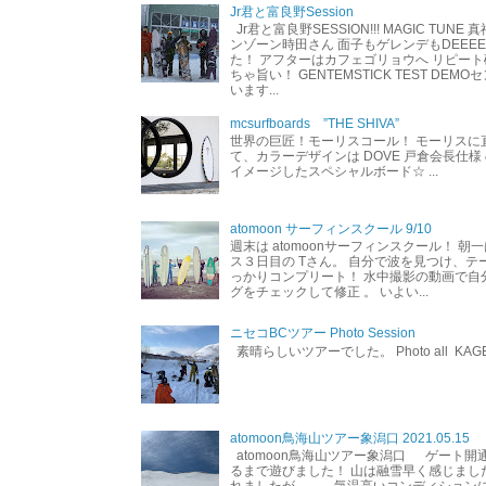
Jr君と富良野Session
Jr君と富良野SESSION!!! MAGIC TUNE
ンゾーン時田さん 面子もゲレンデもDEEEEEEE
た！ アフターはカフェゴリョウへ リピート
ちゃ旨い！ GENTEMSTICK TEST DEM
います...
mcsurfboards ”THE SHIVA”
世界の巨匠！モーリスコール！ モーリスに
て、カラーデザインは DOVE 戸倉会長仕様
イメージしたスペシャルボード☆ ...
atomoon サーフィンスクール 9/10
週末は atomoonサーフィンスクール！ 朝
ス３日目の Tさん。 自分で波を見つけ、テ
っかりコンプリート！ 水中撮影の動画で自
グをチェックして修正 。 いよい...
ニセコBCツアー Photo Session
素晴らしいツアーでした。 Photo all KAG
atomoon鳥海山ツアー象潟口 2021.05.15
atomoon鳥海山ツアー象潟口 ゲート開
るまで遊びました！ 山は融雪早く感じまし