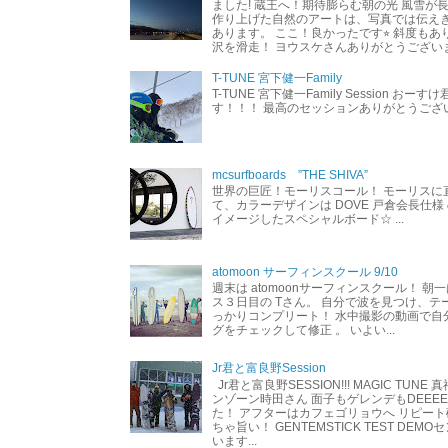
ました! 蔵王へ！期待膨らむ朝の光 風雪が
作り上げた自然のアートは、写真では伝え
あります。 ここ！良かったです⭐︎ 斜度も
沢を滑走！ ヨウスケさんありがとうござい
T-TUNE 宮下健一Family
T-TUNE 宮下健一Family Session おー
す！！！ 最高のセッションありがとうご
mcsurfboards ”THE SHIVA”
世界の巨匠！モーリスコール！ モーリスに
て、カラーデザインは DOVE 戸倉会長仕様
イメージしたスペシャルボード☆ ...
atomoon サーフィンスクール 9/10
週末は atomoonサーフィンスクール！ 朝
ス３日目の Tさん。 自分で波を見つけ、テ
っかりコンプリート！ 水中撮影の動画で自
グをチェックして修正 。 いよい...
Jr君と富良野Session
Jr君と富良野SESSION!!! MAGIC TUNE
ンゾーン時田さん 面子もゲレンデもDEEEEEEE
た！ アフターはカフェゴリョウへ リピート
ちゃ旨い！ GENTEMSTICK TEST DEM
います...