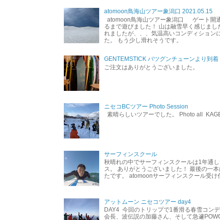
atomoon鳥海山ツアー象潟口 2021.05.15
atomoon鳥海山ツアー象潟口 ゲート開
るまで遊びました！ 山は融雪早く感じまし
れましたが、、、気温高いコンディション
た。 もう少し滑れそうです。
GENTEMSTICK バツグンチューンより到着
ご注文はありがとうございました。
ニセコBCツアー Photo Session
素晴らしいツアーでした。 Photo all KAG
サーフィンスクール
秋晴れの中でサーフィンスクールは1年通し
ス。 ありがとうございました！ 最後の一
たです。 atomoonサーフィンスクール受
アットムーン ニセコツアー day4
DAY4 今回のトリップで1番滑る春雪コン
会長、波伝説の加藤さん、そして急遽POW