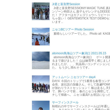
Jr君と富良野Session
Jr君と富良野SESSION!!! MAGIC TUNE
ンゾーン時田さん 面子もゲレンデもDEEEEEEE
た！ アフターはカフェゴリョウへ リピート
ちゃ旨い！ GENTEMSTICK TEST DEM
います...
ニセコBCツアー Photo Session
素晴らしいツアーでした。 Photo all KAG
atomoon鳥海山ツアー象潟口 2021.05.15
atomoon鳥海山ツアー象潟口 ゲート開
るまで遊びました！ 山は融雪早く感じまし
れましたが、、、気温高いコンディション
た。 もう少し滑れそうです。
アットムーン ニセコツアー day4
DAY4 今回のトリップで1番滑る春雪コン
会長、波伝説の加藤さん、そして急遽POW
が加わりラストセッション！ 板は走るし天
で、脚パンク寸前… 春のニセコを満喫して
チして帰路へ。 ニセコ最高‼︎ お世話になった
サーフィンスクール
秋晴れの中でサーフィンスクールは1年通し
ス。 ありがとうございました！ 最後の一