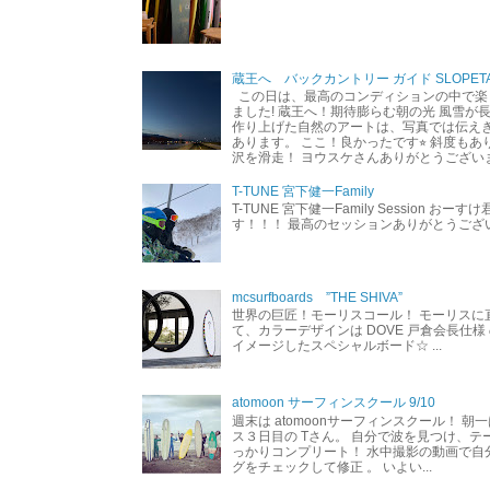
蔵王へ バックカントリー ガイド SLOPETA
この日は、最高のコンディションの中で楽
ました! 蔵王へ！期待膨らむ朝の光 風雪が
作り上げた自然のアートは、写真では伝え
あります。 ここ！良かったです⭐︎ 斜度も
沢を滑走！ ヨウスケさんありがとうござい
T-TUNE 宮下健一Family
T-TUNE 宮下健一Family Session おー
す！！！ 最高のセッションありがとうご
mcsurfboards ”THE SHIVA”
世界の巨匠！モーリスコール！ モーリスに
て、カラーデザインは DOVE 戸倉会長仕様
イメージしたスペシャルボード☆ ...
atomoon サーフィンスクール 9/10
週末は atomoonサーフィンスクール！ 朝
ス３日目の Tさん。 自分で波を見つけ、テ
っかりコンプリート！ 水中撮影の動画で自
グをチェックして修正 。 いよい...