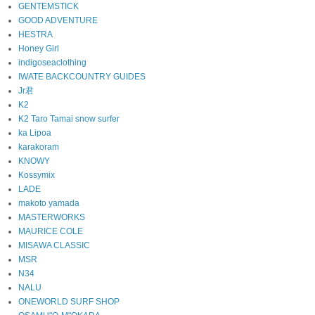
GENTEMSTICK
GOOD ADVENTURE
HESTRA
Honey Girl
indigoseaclothing
IWATE BACKCOUNTRY GUIDES
Jr君
K2
K2 Taro Tamai snow surfer
ka Lipoa
karakoram
KNOWY
Kossymix
LADE
makoto yamada
MASTERWORKS
MAURICE COLE
MISAWA CLASSIC
MSR
N34
NALU
ONEWORLD SURF SHOP