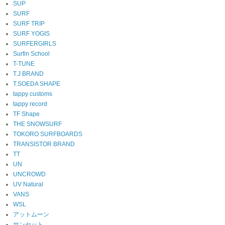
SUP
SURF
SURF TRIP
SURF YOGIS
SURFERGIRLS
Surfin School
T-TUNE
T.J BRAND
T.SOEDA SHAPE
tappy customs
tappy record
TF Shape
THE SNOWSURF
TOKORO SURFBOARDS
TRANSISTOR BRAND
TT
UN
UNCROWD
UV Natural
VANS
WSL
アットムーン
サンセット