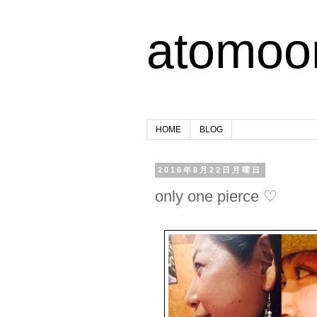
atomoo
HOME
BLOG
2016年8月22日月曜日
only one pierce ♡