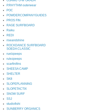
OSAMU"O-M"OKADA
P.RHYTHM outerwear
POC
POWDERCOMPANYGUIDES
PROS FIN
RAGE SURFBOARD
Raiku
REDI
riseandshine
ROCKDANCE SURFBOARD
SOEDA CLASSIC
ruelzpeeps
rulezpeeps
scarfinifins
SHEESA CAMP
SHELTER
SK8
SLOPEPLANNING
SLOPETACTIX
SNOW SURF
SSJ
studiofishi
SUNBERRY ORGANICS