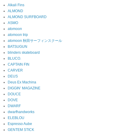
Alkali Fins
ALMOND
ALMOND SURFBOARD
ASMO
atomoon
atomoon trip
atomoon 秋田サーフィンスクール
BATSUGUN
blinders skateboard
BLUCO.
CAPTAIN FIN
CARVER
DEUS
Deus Ex Machina
DIGGIN’ MAGAZINE
DOUCE
DOVE
DWARF
dwarfhandworks
ELEBLOU
Espresso Aube
GENTEM STICK