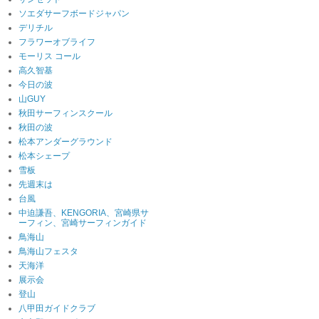
ソエダサーフボードジャパン
デリチル
フラワーオブライフ
モーリス コール
高久智基
今日の波
山GUY
秋田サーフィンスクール
秋田の波
松本アンダーグラウンド
松本シェープ
雪板
先週末は
台風
中迫謙吾、KENGORIA、宮崎県サ
ーフィン、宮崎サーフィンガイド
鳥海山
鳥海山フェスタ
天海洋
展示会
登山
八甲田ガイドクラブ