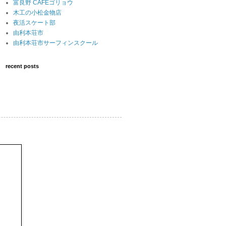
富良野 CAFEゴリョウ
木工の小松金物店
夜活スケート部
由利本荘市
由利本荘市サーフィンスクール
recent posts