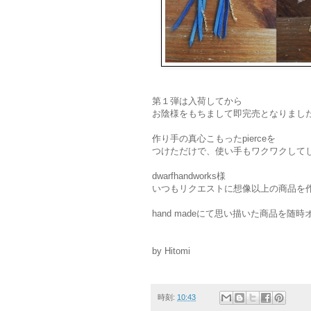
第１弾は入荷してから
お陰様をもちまして即完売となりまし
作り手の真心こもったpierceを
つけただけで、使い手もワクワクして
dwarfhandworks様
いつもリクエストに想像以上の商品を
hand madeにて思い描いた商品を
by Hitomi
時刻:
10:43