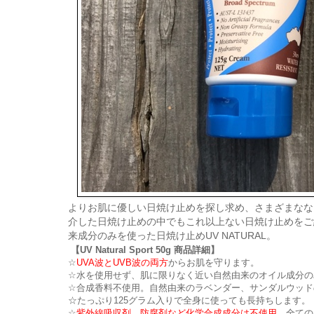
よりお肌に優しい日焼け止めを探し求め、さまざまなな
介した日焼け止めの中でもこれ以上ない日焼け止めをご
来成分のみを使った日焼け止めUV NATURAL。
【UV Natural Sport 50g 商品詳細】
☆
UVA波とUVB波の両方
からお肌を守ります。
☆水を使用せず、肌に限りなく近い自然由来のオイル成分の
☆合成香料不使用。自然由来のラベンダー、サンダルウッド
☆たっぷり125グラム入りで全身に使っても長持ちします。
☆
紫外線吸収剤、防腐剤など化学合成成分は不使用
。全ての