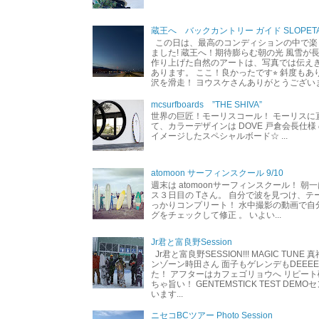
蔵王へ バックカントリー ガイド SLOPETA
この日は、最高のコンディションの中で楽
ました! 蔵王へ！期待膨らむ朝の光 風雪が
作り上げた自然のアートは、写真では伝え
あります。 ここ！良かったです⭐︎ 斜度も
沢を滑走！ ヨウスケさんありがとうござい
mcsurfboards ”THE SHIVA”
世界の巨匠！モーリスコール！ モーリスに
て、カラーデザインは DOVE 戸倉会長仕様
イメージしたスペシャルボード☆ ...
atomoon サーフィンスクール 9/10
週末は atomoonサーフィンスクール！ 朝
ス３日目の Tさん。 自分で波を見つけ、テ
っかりコンプリート！ 水中撮影の動画で自
グをチェックして修正 。 いよい...
Jr君と富良野Session
Jr君と富良野SESSION!!! MAGIC TUNE
ンゾーン時田さん 面子もゲレンデもDEEEEEEE
た！ アフターはカフェゴリョウへ リピート
ちゃ旨い！ GENTEMSTICK TEST DEM
います...
ニセコBCツアー Photo Session