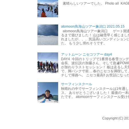
素晴らしいツアーでした。 Photo all KAG
atomoon鳥海山ツアー象潟口 2021.05.15
atomoon鳥海山ツアー象潟口 ゲート開
るまで遊びました！ 山は融雪早く感じまし
れましたが、、、気温高いコンディション
た。 もう少し滑れそうです。
アットムーン ニセコツアー day4
DAY4 今回のトリップで1番滑る春雪コン
会長、波伝説の加藤さん、そして急遽POW
が加わりラストセッション！ 板は走るし天
で、脚パンク寸前… 春のニセコを満喫して
チして帰路へ。 ニセコ最高‼︎ お世話になった
サーフィンスクール
秋晴れの中でサーフィンスクールは1年通し
ス。 ありがとうございました！ 最後の一
たです。 atomoonサーフィンスクール受
Copyright (C) 20