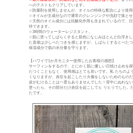
へのテストもクリアしています。
☆防腐剤を使用しませんが、オイルの特殊な配合により使用
☆オイルが主成分なので通常のクレンジングや洗顔で落とせ
☆天然のオイル成分には抗酸化作用も含まれているので、日
待できます。
☆3時間のウォーターレジスタント。
☆肌に塗ってしばらくすると肌色になじみほとんど白浮きし
た直後は少しべたつきを感じますが、しばらくするとべた
保湿成分で肌の水分量を守ります。
【ハワイで1か月モニター使用したお客様の感想】
サーフィンをするので、とにかく肌に優しい日焼け止めを探
たつくこともなく、使用感はとても良いです。私 たちのよ
くなりますが、炎症を起こしたり火傷をしないためのものだ
皮がむけることは一度もありませんでした！背中にぬれな
塗ったら、その部分だけ炎症を起こしてヒ リヒリでした。
たです。