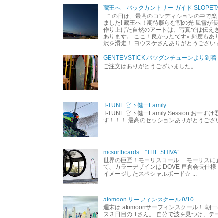
蔵王へ バックカントリー ガイド SLOPETA
この日は、最高のコンディションの中で楽
ました! 蔵王へ！期待膨らむ朝の光 風雪が
作り上げた自然のアートは、写真では伝え
あります。 ここ！良かったです⭐︎ 斜度も
沢を滑走！ ヨウスケさんありがとうござい
GENTEMSTICK バツグンチューンより到着
ご注文はありがとうございました。
T-TUNE 宮下健一Family
T-TUNE 宮下健一Family Session おー
す！！！ 最高のセッションありがとうご
mcsurfboards ”THE SHIVA”
世界の巨匠！モーリスコール！ モーリスに
て、カラーデザインは DOVE 戸倉会長仕様
イメージしたスペシャルボード☆ ...
atomoon サーフィンスクール 9/10
週末は atomoonサーフィンスクール！ 朝
ス３日目の Tさん。 自分で波を見つけ、テ