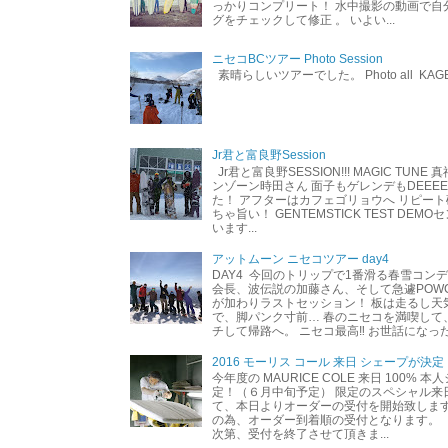
っかりコンプリート！ 水中撮影の動画で自
グをチェックして修正 。 いよい...
ニセコBCツアー Photo Session
素晴らしいツアーでした。 Photo all KAG
Jr君と富良野Session
Jr君と富良野SESSION!!! MAGIC TUNE
ンゾーン時田さん 面子もゲレンデもDEEEEEEE
た！ アフターはカフェゴリョウへ リピート
ちゃ旨い！ GENTEMSTICK TEST DEM
います...
アットムーン ニセコツアー day4
DAY4 今回のトリップで1番滑る春雪コン
会長、波伝説の加藤さん、そして急遽POW
が加わりラストセッション！ 板は走るし天
で、脚パンク寸前… 春のニセコを満喫して
チして帰路へ。 ニセコ最高‼︎ お世話になった
2016 モーリス コール 来日 シェープが決定
今年度の MAURICE COLE 来日 100% 
定！（６月中旬予定） 限定のスペシャル来
て、本日よりオーダーの受付を開始致します
の為、オーダー到着順の受付となります。 
次第、受付を終了させて頂きま...