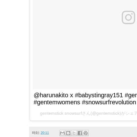
@harunakito x #babystingray151 #ge
#gentemwomens #snowsurfrevolution
gentemstick snowsurf
さん(@gentemstick)がシ
時刻:
20:11