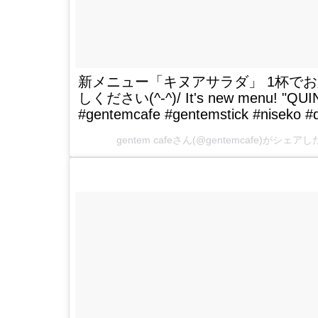
新メニュー「キヌアサラダ」 1杯で
しください(^-^)/ It's new menu! "QUINO
#gentemcafe #gentemstick #niseko #
gentem cafe
さん(@gentemcafe)がシェアし