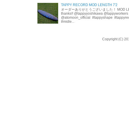
TAPPY RECORD MOD LENGTH 7'2
オーダーありがとうございました！ MOD LEN
thanks!! @tappyyoshikawa @tappyworkers
@atomoon_official #tappyshape #tappyrec
#midle...
Copyright (C) 20