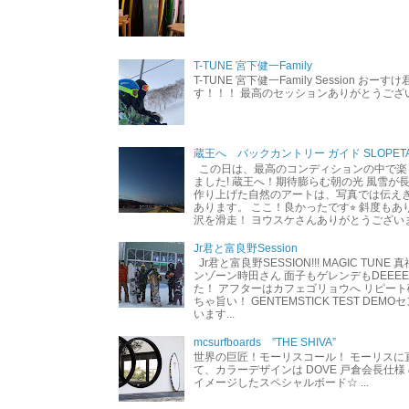
T-TUNE 宮下健一Family
T-TUNE 宮下健一Family Session おー
す！！！ 最高のセッションありがとうご
蔵王へ バックカントリー ガイド SLOPETA
この日は、最高のコンディションの中で楽
ました! 蔵王へ！期待膨らむ朝の光 風雪が
作り上げた自然のアートは、写真では伝え
あります。 ここ！良かったです⭐︎ 斜度も
沢を滑走！ ヨウスケさんありがとうござい
Jr君と富良野Session
Jr君と富良野SESSION!!! MAGIC TUNE
ンゾーン時田さん 面子もゲレンデもDEEEEEEE
た！ アフターはカフェゴリョウへ リピート
ちゃ旨い！ GENTEMSTICK TEST DEM
います...
mcsurfboards ”THE SHIVA”
世界の巨匠！モーリスコール！ モーリスに
て、カラーデザインは DOVE 戸倉会長仕様
イメージしたスペシャルボード☆ ...