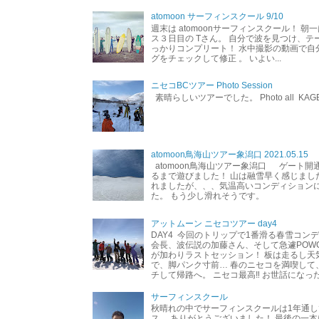
atomoon サーフィンスクール 9/10
週末は atomoonサーフィンスクール！ 朝
ス３日目の Tさん。 自分で波を見つけ、テ
っかりコンプリート！ 水中撮影の動画で自
グをチェックして修正 。 いよい...
ニセコBCツアー Photo Session
素晴らしいツアーでした。 Photo all KAG
atomoon鳥海山ツアー象潟口 2021.05.15
atomoon鳥海山ツアー象潟口 ゲート開
るまで遊びました！ 山は融雪早く感じまし
れましたが、、、気温高いコンディション
た。 もう少し滑れそうです。
アットムーン ニセコツアー day4
DAY4 今回のトリップで1番滑る春雪コン
会長、波伝説の加藤さん、そして急遽POW
が加わりラストセッション！ 板は走るし天
で、脚パンク寸前… 春のニセコを満喫して
チして帰路へ。 ニセコ最高‼︎ お世話になった
サーフィンスクール
秋晴れの中でサーフィンスクールは1年通し
ス。 ありがとうございました！ 最後の一