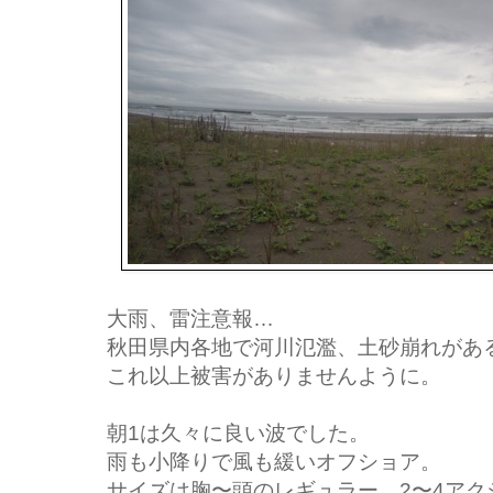
大雨、雷注意報…
秋田県内各地で河川氾濫、土砂崩れがあ
これ以上被害がありませんように。
朝1は久々に良い波でした。
雨も小降りで風も緩いオフショア。
サイズは胸〜頭のレギュラー、2〜4アク