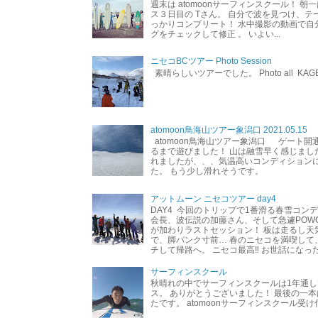
週末は atomoonサーフィンスクール！ 朝
ス３日目の Tさん。 自分で波を見つけ、テ
っかりコンプリート！ 水中撮影の動画で自
グをチェックして修正 。 いよい...
ニセコBCツアー Photo Session
素晴らしいツアーでした。 Photo all KAG
atomoon鳥海山ツアー象潟口 2021.05.15
atomoon鳥海山ツアー象潟口 ゲート開
るまで遊びました！ 山は融雪早く感じまし
れましたが、、、気温高いコンディション
た。 もう少し滑れそうです。
アットムーン ニセコツアー day4
DAY4 今回のトリップで1番滑る春雪コン
会長、波伝説の加藤さん、そして急遽POW
が加わりラストセッション！ 板は走るし天
で、脚パンク寸前… 春のニセコを満喫して
チして帰路へ。 ニセコ最高‼︎ お世話になった
サーフィンスクール
秋晴れの中でサーフィンスクールは1年通し
ス。 ありがとうございました！ 最後の一
たです。 atomoonサーフィンスクール受