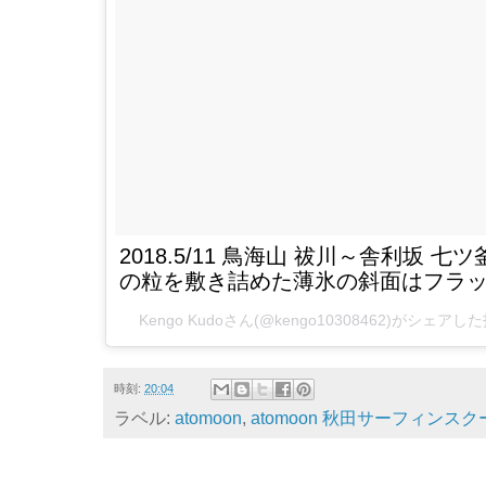
2018.5/11 鳥海山 祓川～舎利坂
の粒を敷き詰めた薄氷の斜面はフラ
Kengo Kudo
さん(@kengo10308462)がシェアした
時刻:
20:04
ラベル:
atomoon
,
atomoon 秋田サーフィンスク