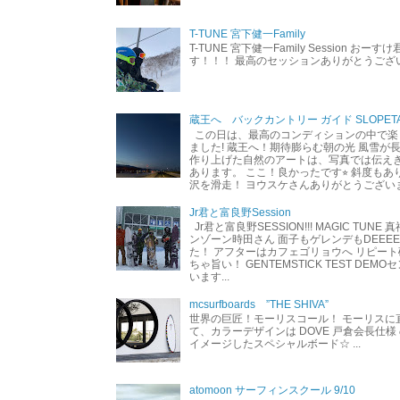
T-TUNE 宮下健一Family
T-TUNE 宮下健一Family Session おー
す！！！ 最高のセッションありがとうご
蔵王へ バックカントリー ガイド SLOPETA
この日は、最高のコンディションの中で楽
ました! 蔵王へ！期待膨らむ朝の光 風雪が
作り上げた自然のアートは、写真では伝え
あります。 ここ！良かったです⭐︎ 斜度も
沢を滑走！ ヨウスケさんありがとうござい
Jr君と富良野Session
Jr君と富良野SESSION!!! MAGIC TUNE
ンゾーン時田さん 面子もゲレンデもDEEEEEEE
た！ アフターはカフェゴリョウへ リピート
ちゃ旨い！ GENTEMSTICK TEST DEM
います...
mcsurfboards ”THE SHIVA”
世界の巨匠！モーリスコール！ モーリスに
て、カラーデザインは DOVE 戸倉会長仕様
イメージしたスペシャルボード☆ ...
atomoon サーフィンスクール 9/10