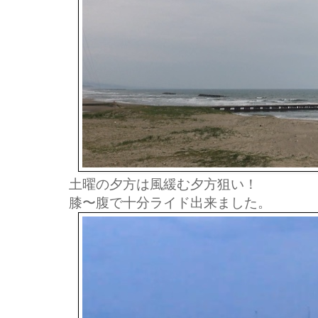
土曜の夕方は風緩む夕方狙い！
膝〜腹で十分ライド出来ました。