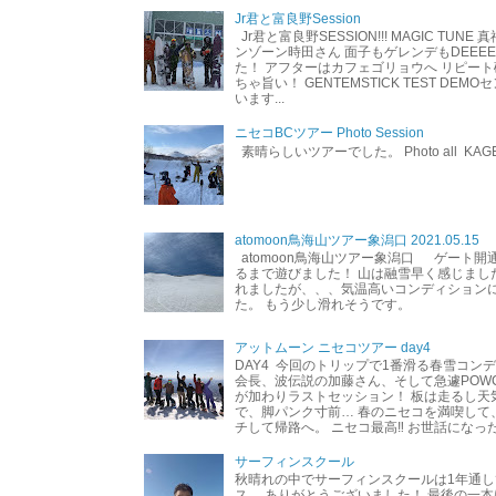
Jr君と富良野Session
Jr君と富良野SESSION!!! MAGIC TUNE
ンゾーン時田さん 面子もゲレンデもDEEEEEEE
た！ アフターはカフェゴリョウへ リピート
ちゃ旨い！ GENTEMSTICK TEST DEM
います...
ニセコBCツアー Photo Session
素晴らしいツアーでした。 Photo all KAG
atomoon鳥海山ツアー象潟口 2021.05.15
atomoon鳥海山ツアー象潟口 ゲート開
るまで遊びました！ 山は融雪早く感じまし
れましたが、、、気温高いコンディション
た。 もう少し滑れそうです。
アットムーン ニセコツアー day4
DAY4 今回のトリップで1番滑る春雪コン
会長、波伝説の加藤さん、そして急遽POW
が加わりラストセッション！ 板は走るし天
で、脚パンク寸前… 春のニセコを満喫して
チして帰路へ。 ニセコ最高‼︎ お世話になった
サーフィンスクール
秋晴れの中でサーフィンスクールは1年通し
ス。 ありがとうございました！ 最後の一