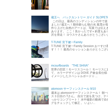
蔵王へ バックカントリー ガイド SLOPETA
この日は、最高のコンディションの中で楽
ました! 蔵王へ！期待膨らむ朝の光 風雪が
作り上げた自然のアートは、写真では伝え
あります。 ここ！良かったです⭐︎ 斜度も
沢を滑走！ ヨウスケさんありがとうござい
T-TUNE 宮下健一Family
T-TUNE 宮下健一Family Session おー
す！！！ 最高のセッションありがとうご
mcsurfboards ”THE SHIVA”
世界の巨匠！モーリスコール！ モーリスに
て、カラーデザインは DOVE 戸倉会長仕様
イメージしたスペシャルボード☆ ...
atomoon サーフィンスクール 9/10
週末は atomoonサーフィンスクール！ 朝
ス３日目の Tさん。 自分で波を見つけ、テ
っかりコンプリート！ 水中撮影の動画で自
グをチェックして修正 。 いよい...