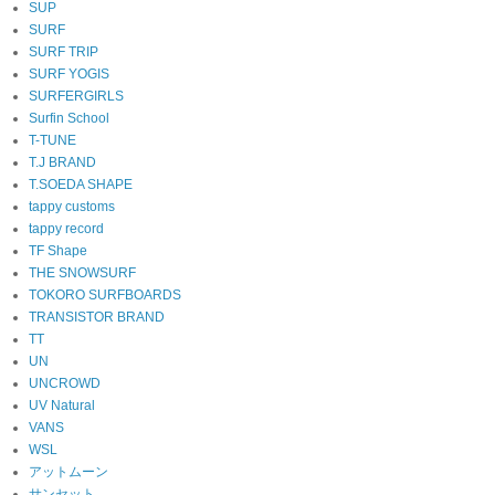
SUP
SURF
SURF TRIP
SURF YOGIS
SURFERGIRLS
Surfin School
T-TUNE
T.J BRAND
T.SOEDA SHAPE
tappy customs
tappy record
TF Shape
THE SNOWSURF
TOKORO SURFBOARDS
TRANSISTOR BRAND
TT
UN
UNCROWD
UV Natural
VANS
WSL
アットムーン
サンセット