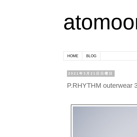
atomoo
HOME
BLOG
2021年3月21日日曜日
P.RHYTHM outerwear