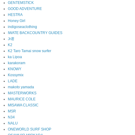
GENTEMSTICK
GOOD ADVENTURE
HESTRA
Honey Girl
indigoseaclothing
IWATE BACKCOUNTRY GUIDES
Jr君
K2
K2 Taro Tamai snow surfer
ka Lipoa
karakoram
KNOWY
Kossymix
LADE
makoto yamada
MASTERWORKS
MAURICE COLE
MISAWA CLASSIC
MSR
N34
NALU
ONEWORLD SURF SHOP