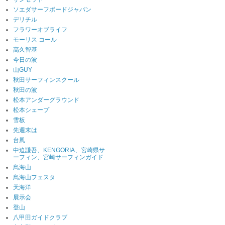
ソエダサーフボードジャパン
デリチル
フラワーオブライフ
モーリス コール
高久智基
今日の波
山GUY
秋田サーフィンスクール
秋田の波
松本アンダーグラウンド
松本シェープ
雪板
先週末は
台風
中迫謙吾、KENGORIA、宮崎県サ
ーフィン、宮崎サーフィンガイド
鳥海山
鳥海山フェスタ
天海洋
展示会
登山
八甲田ガイドクラブ