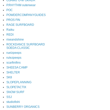
OSAMU"O-M"OKADA
P.RHYTHM outerwear
POC
POWDERCOMPANYGUIDES
PROS FIN
RAGE SURFBOARD
Raiku
REDI
riseandshine
ROCKDANCE SURFBOARD
SOEDA CLASSIC
ruelzpeeps
rulezpeeps
scarfinifins
SHEESA CAMP
SHELTER
SK8
SLOPEPLANNING
SLOPETACTIX
SNOW SURF
SSJ
studiofishi
SUNBERRY ORGANICS