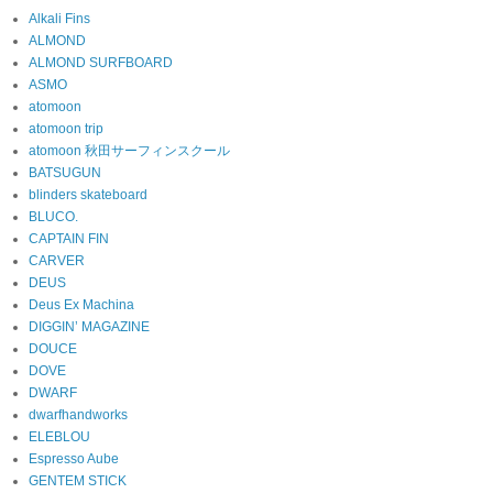
Alkali Fins
ALMOND
ALMOND SURFBOARD
ASMO
atomoon
atomoon trip
atomoon 秋田サーフィンスクール
BATSUGUN
blinders skateboard
BLUCO.
CAPTAIN FIN
CARVER
DEUS
Deus Ex Machina
DIGGIN’ MAGAZINE
DOUCE
DOVE
DWARF
dwarfhandworks
ELEBLOU
Espresso Aube
GENTEM STICK