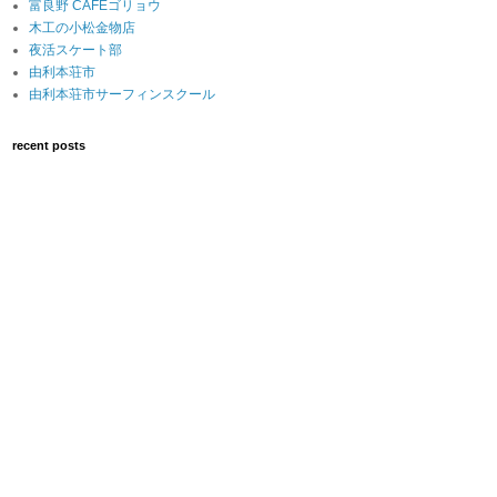
富良野 CAFEゴリョウ
木工の小松金物店
夜活スケート部
由利本荘市
由利本荘市サーフィンスクール
recent posts