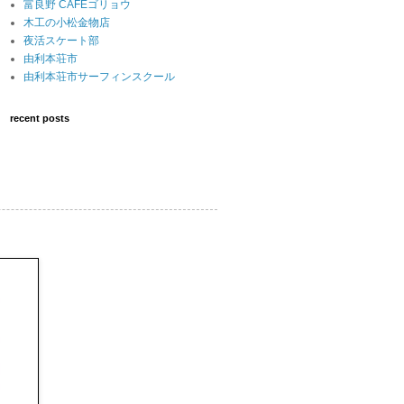
富良野 CAFEゴリョウ
木工の小松金物店
夜活スケート部
由利本荘市
由利本荘市サーフィンスクール
recent posts