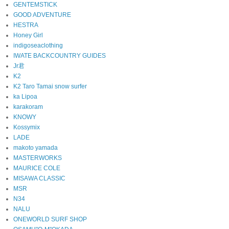
GENTEMSTICK
GOOD ADVENTURE
HESTRA
Honey Girl
indigoseaclothing
IWATE BACKCOUNTRY GUIDES
Jr君
K2
K2 Taro Tamai snow surfer
ka Lipoa
karakoram
KNOWY
Kossymix
LADE
makoto yamada
MASTERWORKS
MAURICE COLE
MISAWA CLASSIC
MSR
N34
NALU
ONEWORLD SURF SHOP