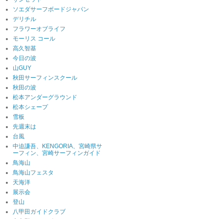
ソエダサーフボードジャパン
デリチル
フラワーオブライフ
モーリス コール
高久智基
今日の波
山GUY
秋田サーフィンスクール
秋田の波
松本アンダーグラウンド
松本シェープ
雪板
先週末は
台風
中迫謙吾、KENGORIA、宮崎県サ
ーフィン、宮崎サーフィンガイド
鳥海山
鳥海山フェスタ
天海洋
展示会
登山
八甲田ガイドクラブ