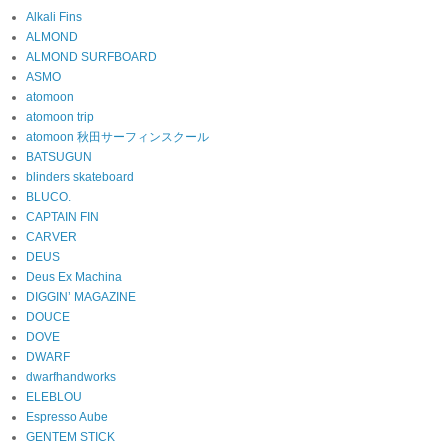
Alkali Fins
ALMOND
ALMOND SURFBOARD
ASMO
atomoon
atomoon trip
atomoon 秋田サーフィンスクール
BATSUGUN
blinders skateboard
BLUCO.
CAPTAIN FIN
CARVER
DEUS
Deus Ex Machina
DIGGIN’ MAGAZINE
DOUCE
DOVE
DWARF
dwarfhandworks
ELEBLOU
Espresso Aube
GENTEM STICK