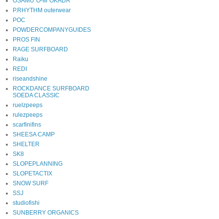
OSAMU"O-M"OKADA
P.RHYTHM outerwear
POC
POWDERCOMPANYGUIDES
PROS FIN
RAGE SURFBOARD
Raiku
REDI
riseandshine
ROCKDANCE SURFBOARD
SOEDA CLASSIC
ruelzpeeps
rulezpeeps
scarfinifins
SHEESA CAMP
SHELTER
SK8
SLOPEPLANNING
SLOPETACTIX
SNOW SURF
SSJ
studiofishi
SUNBERRY ORGANICS