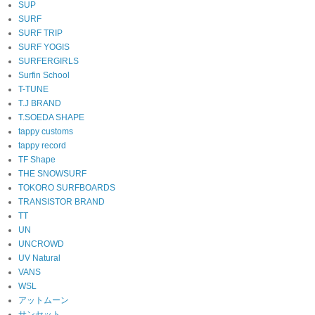
SUP
SURF
SURF TRIP
SURF YOGIS
SURFERGIRLS
Surfin School
T-TUNE
T.J BRAND
T.SOEDA SHAPE
tappy customs
tappy record
TF Shape
THE SNOWSURF
TOKORO SURFBOARDS
TRANSISTOR BRAND
TT
UN
UNCROWD
UV Natural
VANS
WSL
アットムーン
サンセット