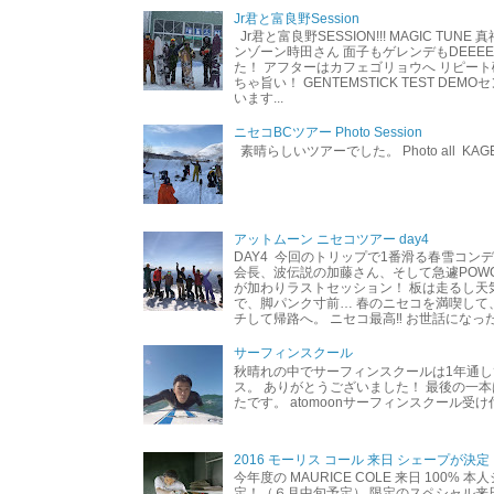
Jr君と富良野Session
Jr君と富良野SESSION!!! MAGIC TUNE
ンゾーン時田さん 面子もゲレンデもDEEEEEEE
た！ アフターはカフェゴリョウへ リピート
ちゃ旨い！ GENTEMSTICK TEST DEM
います...
ニセコBCツアー Photo Session
素晴らしいツアーでした。 Photo all KAG
アットムーン ニセコツアー day4
DAY4 今回のトリップで1番滑る春雪コン
会長、波伝説の加藤さん、そして急遽POW
が加わりラストセッション！ 板は走るし天
で、脚パンク寸前… 春のニセコを満喫して
チして帰路へ。 ニセコ最高‼︎ お世話になった
サーフィンスクール
秋晴れの中でサーフィンスクールは1年通し
ス。 ありがとうございました！ 最後の一
たです。 atomoonサーフィンスクール受
2016 モーリス コール 来日 シェープが決定
今年度の MAURICE COLE 来日 100% 
定！（６月中旬予定） 限定のスペシャル来