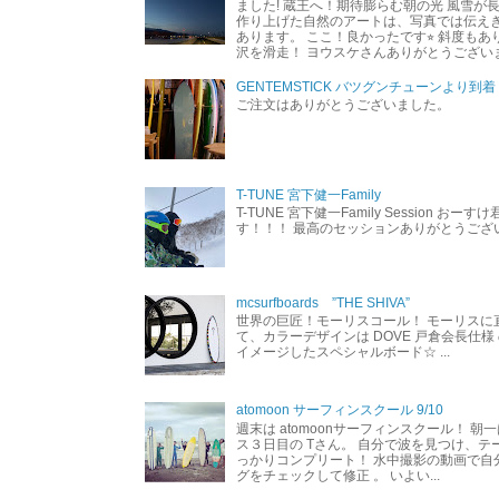
ました! 蔵王へ！期待膨らむ朝の光 風雪が
作り上げた自然のアートは、写真では伝え
あります。 ここ！良かったです⭐︎ 斜度も
沢を滑走！ ヨウスケさんありがとうござい
GENTEMSTICK バツグンチューンより到着
ご注文はありがとうございました。
T-TUNE 宮下健一Family
T-TUNE 宮下健一Family Session おー
す！！！ 最高のセッションありがとうご
mcsurfboards ”THE SHIVA”
世界の巨匠！モーリスコール！ モーリスに
て、カラーデザインは DOVE 戸倉会長仕様
イメージしたスペシャルボード☆ ...
atomoon サーフィンスクール 9/10
週末は atomoonサーフィンスクール！ 朝
ス３日目の Tさん。 自分で波を見つけ、テ
っかりコンプリート！ 水中撮影の動画で自
グをチェックして修正 。 いよい...