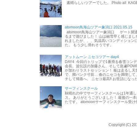
素晴らしいツアーでした。 Photo all KAG
atomoon鳥海山ツアー象潟口 2021.05.15
atomoon鳥海山ツアー象潟口 ゲート開
るまで遊びました！ 山は融雪早く感じまし
れましたが、、、気温高いコンディション
た。 もう少し滑れそうです。
アットムーン ニセコツアー day4
DAY4 今回のトリップで1番滑る春雪コン
会長、波伝説の加藤さん、そして急遽POW
が加わりラストセッション！ 板は走るし天
で、脚パンク寸前… 春のニセコを満喫して
チして帰路へ。 ニセコ最高‼︎ お世話になった
サーフィンスクール
秋晴れの中でサーフィンスクールは1年通し
ス。 ありがとうございました！ 最後の一
たです。 atomoonサーフィンスクール受
Copyright (C) 20