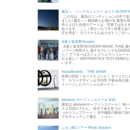
蔵王へ バックカントリー ガイド SLOPETA
この日は、最高のコンディションの中で楽
ました! 蔵王へ！期待膨らむ朝の光 風雪が
作り上げた自然のアートは、写真では伝え
あります。 ここ！良かったです⭐︎ 斜度も
沢を滑走！ ヨウスケさんありがとうござい
Jr君と富良野Session
Jr君と富良野SESSION!!! MAGIC TUNE
ンゾーン時田さん 面子もゲレンデもDEEEEEEE
た！ アフターはカフェゴリョウへ リピート
ちゃ旨い！ GENTEMSTICK TEST DEM
います...
mcsurfboards ”THE SHIVA”
世界の巨匠！モーリスコール！ モーリスに
て、カラーデザインは DOVE 戸倉会長仕様
イメージしたスペシャルボード☆ ...
atomoon サーフィンスクール 9/10
週末は atomoonサーフィンスクール！ 朝
ス３日目の Tさん。 自分で波を見つけ、テ
っかりコンプリート！ 水中撮影の動画で自
グをチェックして修正 。 いよい...
ニセコBCツアー Photo Session