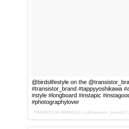
@birdslifestyle on the @transistor_b
#transistor_brand #tappyyoshikawa #
#style #longboard #instapic #instago
#photographylover
TRANSISTOR BRAND®️さん(@transistor_bran