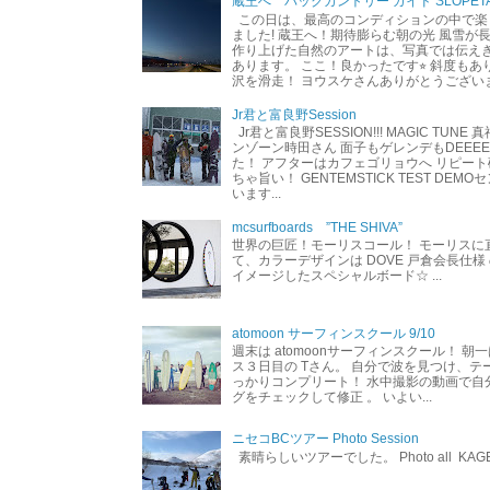
蔵王へ バックカントリー ガイド SLOPETA
この日は、最高のコンディションの中で楽
ました! 蔵王へ！期待膨らむ朝の光 風雪が
作り上げた自然のアートは、写真では伝え
あります。 ここ！良かったです⭐︎ 斜度も
沢を滑走！ ヨウスケさんありがとうござい
Jr君と富良野Session
Jr君と富良野SESSION!!! MAGIC TUNE
ンゾーン時田さん 面子もゲレンデもDEEEEEEE
た！ アフターはカフェゴリョウへ リピート
ちゃ旨い！ GENTEMSTICK TEST DEM
います...
mcsurfboards ”THE SHIVA”
世界の巨匠！モーリスコール！ モーリスに
て、カラーデザインは DOVE 戸倉会長仕様
イメージしたスペシャルボード☆ ...
atomoon サーフィンスクール 9/10
週末は atomoonサーフィンスクール！ 朝
ス３日目の Tさん。 自分で波を見つけ、テ
っかりコンプリート！ 水中撮影の動画で自
グをチェックして修正 。 いよい...
ニセコBCツアー Photo Session
素晴らしいツアーでした。 Photo all KAG