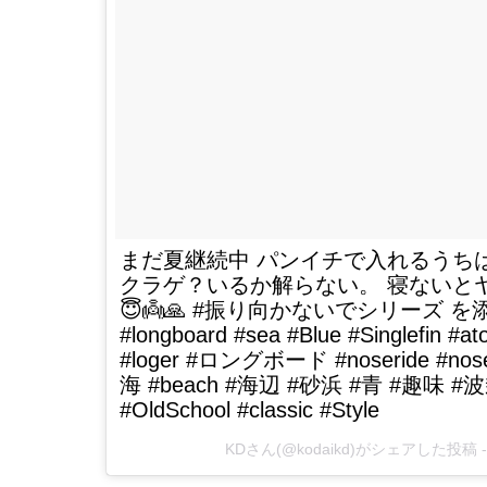
まだ夏継続中 パンイチで入れるうちは
クラゲ？いるか解らない。 寝ないと
😇👼🙏 #振り向かないでシリーズ を添えて #s
#longboard #sea #Blue #Singlefin #a
#loger #ロングボード #noseride #nos
海 #beach #海辺 #砂浜 #青 #趣味 #波乗り 
#OldSchool #classic #Style
KDさん(@kodaikd)がシェアした投稿 