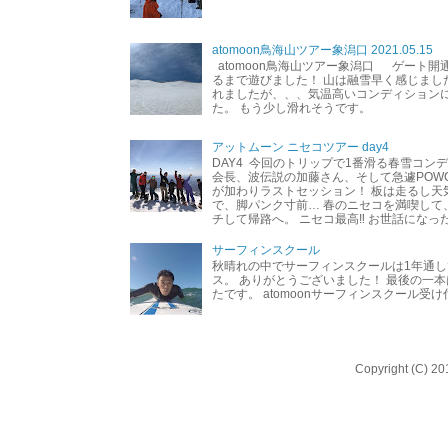
atomoon鳥海山ツアー象潟口 2021.05.15
atomoon鳥海山ツアー象潟口 ゲート開
るまで遊びました！ 山は融雪早く感じまし
れましたが、、、気温高いコンディション
た。 もう少し滑れそうです。
アットムーン ニセコツアー day4
DAY4 今回のトリップで1番滑る春雪コン
会長、波伝説の加藤さん、そして急遽POW
が加わりラストセッション！ 板は走るし天
で、脚パンク寸前… 春のニセコを満喫して
チして帰路へ。 ニセコ最高‼︎ お世話になった
サーフィンスクール
秋晴れの中でサーフィンスクールは1年通し
ス。 ありがとうございました！ 最後の一
たです。 atomoonサーフィンスクール受
Copyright (C) 20