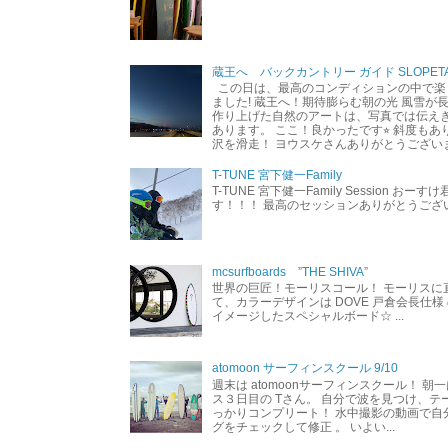
蔵王へ バックカントリー ガイド SLOPETA
この日は、最高のコンディションの中で楽
ました! 蔵王へ！期待膨らむ朝の光 風雪が
作り上げた自然のアートは、写真では伝え
あります。 ここ！良かったです⭐︎ 斜度も
沢を滑走！ ヨウスケさんありがとうござい
T-TUNE 宮下健一Family
T-TUNE 宮下健一Family Session おー
す！！！ 最高のセッションありがとうご
mcsurfboards ”THE SHIVA”
世界の巨匠！モーリスコール！ モーリスに
て、カラーデザインは DOVE 戸倉会長仕様
イメージしたスペシャルボード☆ ...
atomoon サーフィンスクール 9/10
週末は atomoonサーフィンスクール！ 朝
ス３日目の Tさん。 自分で波を見つけ、テ
っかりコンプリート！ 水中撮影の動画で自
グをチェックして修正 。 いよい...