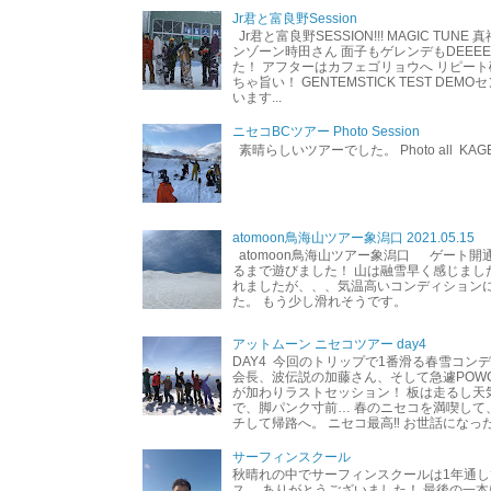
Jr君と富良野Session
Jr君と富良野SESSION!!! MAGIC TUNE
ンゾーン時田さん 面子もゲレンデもDEEEEEEE
た！ アフターはカフェゴリョウへ リピート
ちゃ旨い！ GENTEMSTICK TEST DEM
います...
ニセコBCツアー Photo Session
素晴らしいツアーでした。 Photo all KAG
atomoon鳥海山ツアー象潟口 2021.05.15
atomoon鳥海山ツアー象潟口 ゲート開
るまで遊びました！ 山は融雪早く感じまし
れましたが、、、気温高いコンディション
た。 もう少し滑れそうです。
アットムーン ニセコツアー day4
DAY4 今回のトリップで1番滑る春雪コン
会長、波伝説の加藤さん、そして急遽POW
が加わりラストセッション！ 板は走るし天
で、脚パンク寸前… 春のニセコを満喫して
チして帰路へ。 ニセコ最高‼︎ お世話になった
サーフィンスクール
秋晴れの中でサーフィンスクールは1年通し
ス。 ありがとうございました！ 最後の一