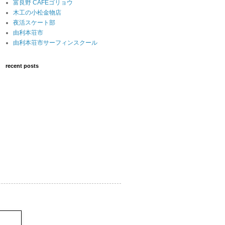
富良野 CAFEゴリョウ
木工の小松金物店
夜活スケート部
由利本荘市
由利本荘市サーフィンスクール
recent posts