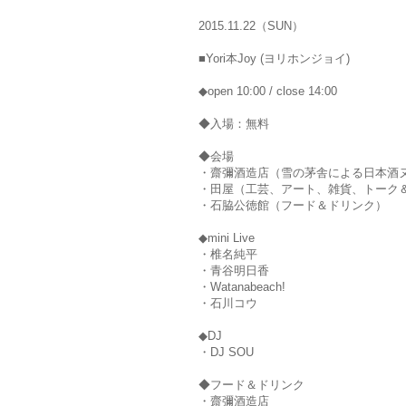
2015.11.22（SUN）
■Yori本Joy (ヨリホンジョイ)
◆open 10:00 / close 14:00
◆入場：無料
◆会場
・齋彌酒造店（雪の茅舎による日本酒ヌ
・田屋（工芸、アート、雑貨、トーク
・石脇公徳館（フード＆ドリンク）
◆mini Live
・椎名純平
・青谷明日香
・Watanabeach!
・石川コウ
◆DJ
・DJ SOU
◆フード＆ドリンク
・齋彌酒造店