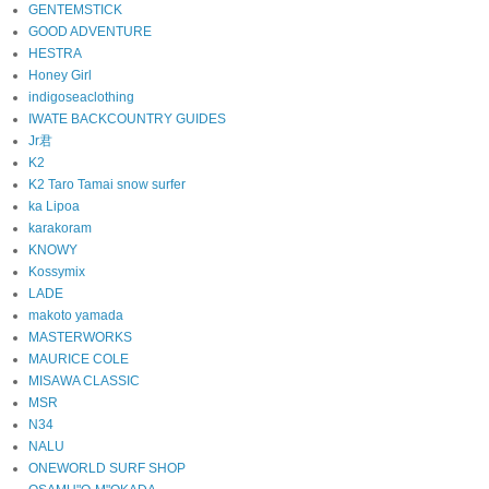
GENTEMSTICK
GOOD ADVENTURE
HESTRA
Honey Girl
indigoseaclothing
IWATE BACKCOUNTRY GUIDES
Jr君
K2
K2 Taro Tamai snow surfer
ka Lipoa
karakoram
KNOWY
Kossymix
LADE
makoto yamada
MASTERWORKS
MAURICE COLE
MISAWA CLASSIC
MSR
N34
NALU
ONEWORLD SURF SHOP