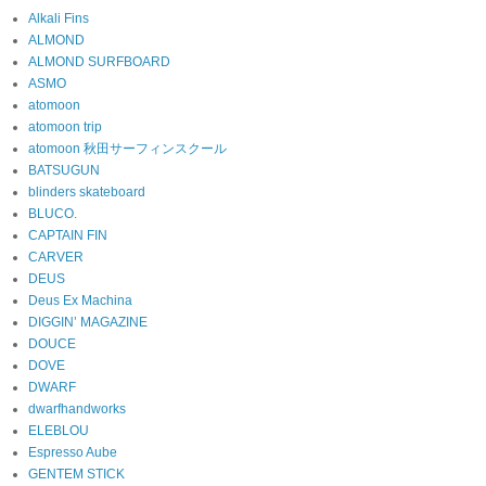
Alkali Fins
ALMOND
ALMOND SURFBOARD
ASMO
atomoon
atomoon trip
atomoon 秋田サーフィンスクール
BATSUGUN
blinders skateboard
BLUCO.
CAPTAIN FIN
CARVER
DEUS
Deus Ex Machina
DIGGIN’ MAGAZINE
DOUCE
DOVE
DWARF
dwarfhandworks
ELEBLOU
Espresso Aube
GENTEM STICK