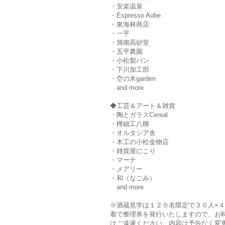
・安楽温泉
・Espresso Aube
・東海林商店
・一平
・旭南高砂堂
・五平農園
・小松製パン
・下川加工部
・空の木garden
and more
◆工芸＆アート＆雑貨
・陶とガラスCereal
・樺細工八柳
・オルタシア舎
・木工の小松金物店
・雑貨屋にこり
・マーナ
・メアリー
・和（なごみ）
and more
※酒蔵見学は１２０名限定で３０人×
着で整理券を発行いたしますので、お
はご遠慮ください。内容は予告なく変