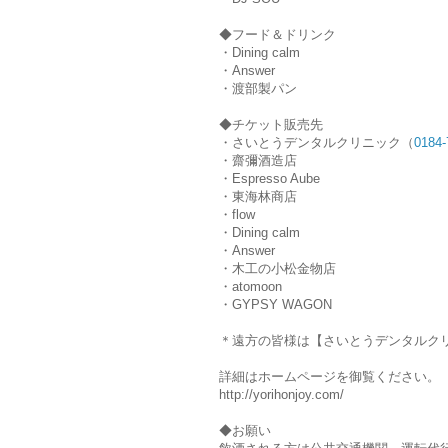
◆フード＆ドリンク
・Dining calm
・Answer
・渡部製パン
◆チケット販売先
・さいとうデンタルクリニック（
0184-
・齋彌酒造店
・Espresso Aube
・東海林商店
・flow
・Dining calm
・Answer
・木工の小松金物店
・atomoon
・GYPSY WAGON
＊遠方の皆様は【さいとうデンタルク
詳細はホームページを御覧ください。
http://yorihonjoy.com/
◆お願い