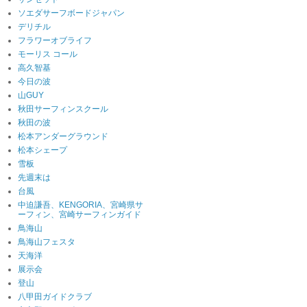
ソエダサーフボードジャパン
デリチル
フラワーオブライフ
モーリス コール
高久智基
今日の波
山GUY
秋田サーフィンスクール
秋田の波
松本アンダーグラウンド
松本シェープ
雪板
先週末は
台風
中迫謙吾、KENGORIA、宮崎県サ
ーフィン、宮崎サーフィンガイド
鳥海山
鳥海山フェスタ
天海洋
展示会
登山
八甲田ガイドクラブ