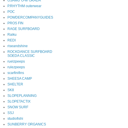
OSAMU"O-M"OKADA
P.RHYTHM outerwear
POC
POWDERCOMPANYGUIDES
PROS FIN
RAGE SURFBOARD
Raiku
REDI
riseandshine
ROCKDANCE SURFBOARD
SOEDA CLASSIC
ruelzpeeps
rulezpeeps
scarfinifins
SHEESA CAMP
SHELTER
SK8
SLOPEPLANNING
SLOPETACTIX
SNOW SURF
SSJ
studiofishi
SUNBERRY ORGANICS