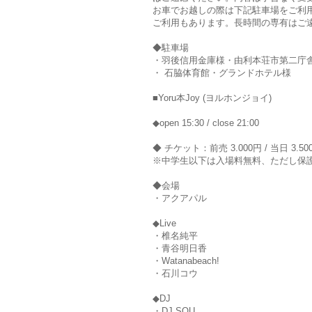
お車でお越しの際は下記駐車場をご利
ご利用もあります。長時間の専有はご
◆駐車場
・羽後信用金庫様・由利本荘市第二庁
・ 石脇体育館・グランドホテル様
■Yoru本Joy (ヨルホンジョイ)
◆open 15:30 / close 21:00
◆ チケット：前売 3.000円 / 当日 3.50
※中学生以下は入場料無料、ただし保
◆会場
・アクアパル
◆Live
・椎名純平
・青谷明日香
・Watanabeach!
・石川コウ
◆DJ
・DJ SOU