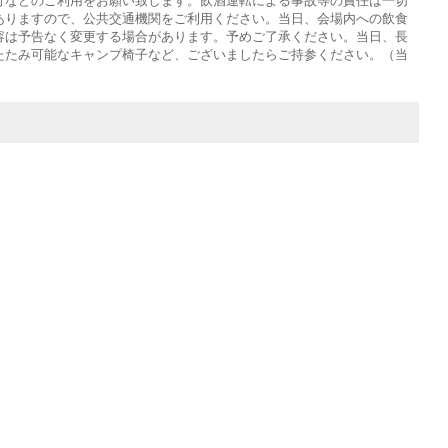
行などのご利用をお願い致します。飲酒運転による事故等の責任は一切
ありますので、公共交通機関をご利用ください。当日、会場内への飲食
容は予告なく変更する場合があります。予めご了承ください。当日、長
たたみ可能なキャンプ椅子など、ございましたらご持参ください。（当
）