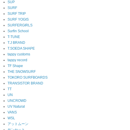
SUP
SURF
SURF TRIP
SURF YOGIS
SURFERGIRLS
Surfin School
T-TUNE
T.J BRAND
T.SOEDA SHAPE
tappy customs
tappy record
TF Shape
THE SNOWSURF
TOKORO SURFBOARDS
TRANSISTOR BRAND
TT
UN
UNCROWD
UV Natural
VANS
WSL
アットムーン
サンセット